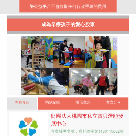
樂公益平台不會收取任何行政手續的費用
成為早療孩子的愛心股東
專案介紹
捐款紀錄
徵信查詢
留言分享
財團法人桃園市私立寶貝潛能發
展中心
立案核準文號：府社障字第1130115662號