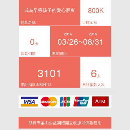
800K
成為早療孩子的愛心股東
勸募名稱
目標金額
2016
2016
0
03/26~
08/31
天
募款倒數
專案開始
3101
6
人
累計捐款金額NTD
累計捐款人次
勸募專案由公益團體開立收據可供報稅用