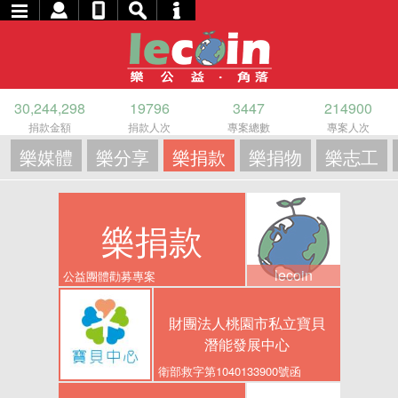
30,244,298
19796
3447
214900
捐款金額
捐款人次
專案總數
專案人次
樂媒體
樂分享
樂捐款
樂捐物
樂志工
樂捐款
lecoin
公益團體勸募專案
財團法人桃園市私立寶貝
潛能發展中心
衛部救字第1040133900號函