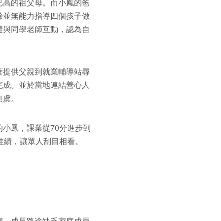
已高的祖父母。而小鳳的爸
餘並無能力指導四個孩子做
避與同學老師互動，認為自
著提供父親到就業輔導站尋
完成。並於當地連結善心人
無虞。
小鳳，課業從70分進步到
佳績，讓眾人刮目相看。
顧，成長路途缺乏家庭成員