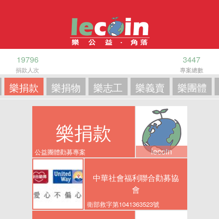
19796
3447
捐款人次
專案總數
樂捐款
樂捐物
樂志工
樂義賣
樂團體
樂捐款
lecoin
公益團體勸募專案
中華社會福利聯合勸募協
會
衛部救字第1041363523號