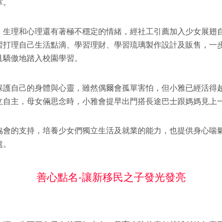
掌。
，生理和心理還有著極不穩定的情緒，經社工引薦加入少女展翅
習打理自己生活點滴、學習理財、學習琉璃製作設計及販售，一
且驕傲地踏入校園學習。
保護自己的身體與心靈，雖然偶爾會孤單害怕，但小雅已經活得
立自主，母女倆思念時，小雅會提早出門搭長途巴士跟媽媽見上
協會的支持，培養少女們獨立生活及就業的能力，也提供身心喘
處。
善心點名-讓新移民之子發光發亮