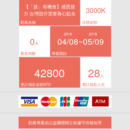
【「孩」有機會】感恩接
3000K
力 台灣囝仔需要善心點名
勸募名稱
目標金額
2016
2018
0
04/08~
05/09
天
募款倒數
專案開始
42800
28
人
累計捐款金額NTD
累計捐款人次
勸募專案由公益團體開立收據可供報稅用