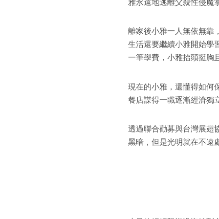
雅永遠地逃離父親性侵魔
離家後小雅一人無依無靠
生活還要繼續小雅開始學
一筆學費，小雅抬頭挺胸
現在的小雅，還懂得如何
餐店謀得一職逐漸經濟獨
透過聯合勸募與台灣展翅
黑暗，但是光明就在不遠