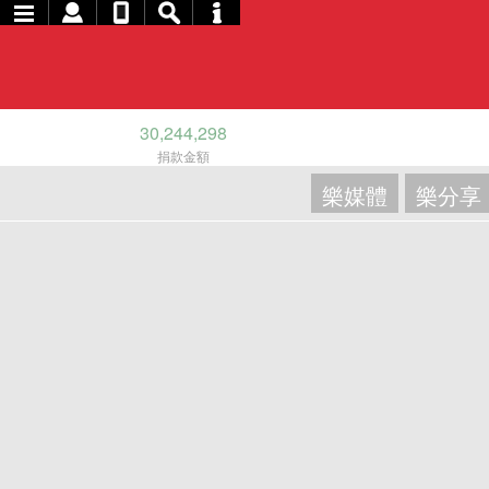
30,244,298
捐款金額
樂媒體
樂分享