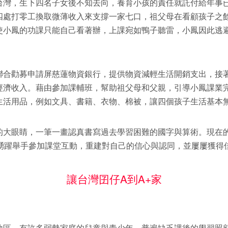
台灣，生下四名子女後不知去向，養育小孩的責任就託付給年事
四處打零工換取微薄收入來支撐一家七口，祖父母在看顧孩子之
使小鳳的功課只能自己看著辦，上課宛如鴨子聽雷，小鳳因此逃
聯合勸募申請屏慈蓮物資銀行，提供物資減輕生活開銷支出，接
經濟收入。藉由參加課輔班，幫助祖父母和父親，引導小鳳課業
生活用品，例如文具、書籍、衣物、棉被，讓四個孩子生活基本
的大眼睛，一筆一畫認真書寫過去學習困難的國字與算術。現在的
還踴躍舉手參加課堂互動，重建對自己的信心與認同，並屢屢獲得
讓台灣囝仔A到A+家
地區，有許多弱勢家庭的兒童與青少年，普遍缺乏課後的學習照