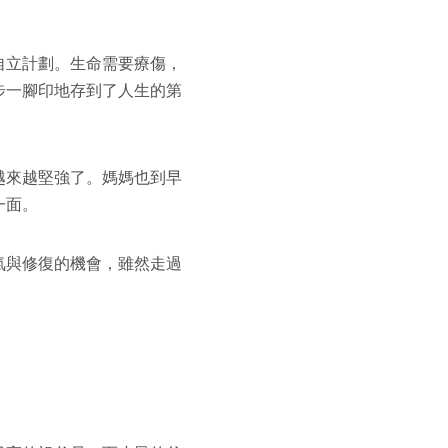
自立計劃。生命需要療傷，
步一腳印地存到了人生的第
越來越堅強了。媽媽也到早
一面。
氣與修復的機會，雖然走過