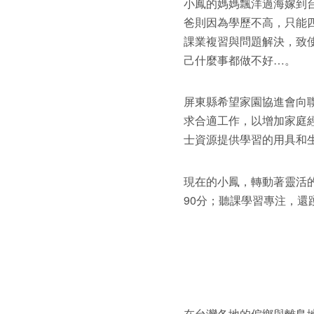
小鳳的媽媽飄洋過海嫁到
爸則因為學歷不高，只能
課業複習與問題解決，致
己什麼事都做不好…。
屏東縣希望家園協進會向
求合適工作，以增加家庭
士資源提供學習的用具和
現在的小鳳，轉動著靈活
90分；聽課學習專注，
在台灣各地的偏鄉與離島