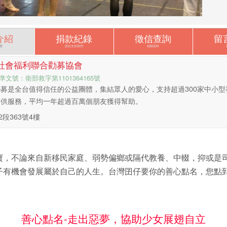
介紹
捐款紀錄
徵信查詢
留
麼
誰在支持我們
相關資料
社會福利聯合勸募協會
準文號：衛部救字第1101364165號
募是全台值得信任的公益團體，集結眾人的愛心，支持超過300家中小型
提供服務，平均一年超過百萬個朋友獲得幫助。
段363號4樓
寶，不論來自新移民家庭、弱勢偏鄉或隔代教養、中輟，抑或是
子有機會發展屬於自己的人生。台灣囝仔要你的善心點名，您點
善心點名-走出惡夢，協助少女展翅自立