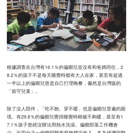
根據調查在台灣有16.1％的偏鄉兒並沒有和爸媽同住，2
8.2％的孩子不是每天睡覺時都有大人在家，甚至有超過
一半以上的偏鄉兒曾是自己打理晚餐，儼然是台灣版的
「留守兒童」。
除了沒人陪伴，「吃不飽、穿不暖」也是偏鄉兒普遍的困
境。有29.8％的偏鄉兒覺得睡覺時棉被不夠暖，甚至有1
7.1％孩子曾經沒辦法用熱水洗澡。偏鄉部落工作機會
少，近四分之一偏鄉弱勢家庭無穩定收入，多為經濟弱勢