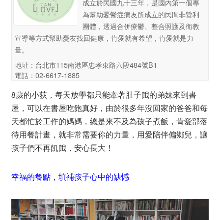
成立於民國九十三年，是國內第一個專
為幫助憂鬱症病友所成立的民間非營利
團體，透過合併療鬱、整合照護及衛教
宣導等方式幫助憂友找回健康，肯愛就有希望，肯愛就是力
量。
地址：台北市115南港區忠孝東路六段484號B1
電話：02-6617-1885
8歲的小荻，每天放學都只能牽著肚子餓的弟妹來到書
屋，可以在書屋吃飽真好，由於很多年沒回家的爸爸和每
天都忙於工作的媽媽，總是來不及為孩子煮飯，肯愛部落
待用餐計畫，就非常需要你的力量，用愛陪伴偏鄉兒，讓
孩子們不再飢餓，安心長大！
幸福的餐點，填補孩子心中的缺憾