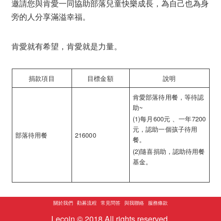
邀請您與肯愛一同協助部落兒童快樂成長，為自己也為身
旁的人分享滿溢幸福。
肯愛就有希望，肯愛就是力量。
捐款項目
目標金額
說明
肯愛部落待用餐，等待認
助~
(1)每月600元 、一年7200
元，認助一個孩子待用
部落待用餐
216000
餐。
(2)隨喜捐助，認助待用餐
基金。
關於我們
勸募流程
常見問答
與我聯絡
服務條款
Lecoin © 2018 All rights reserved.