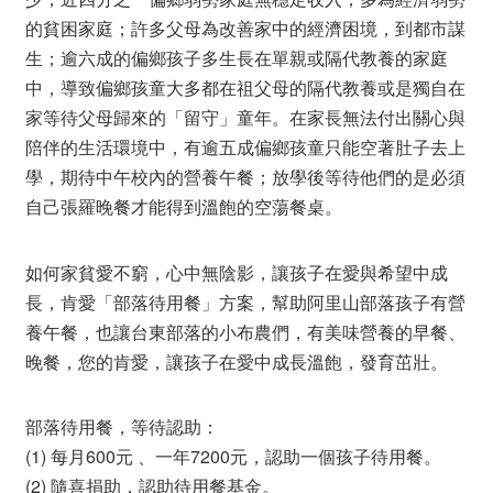
的貧困家庭；許多父母為改善家中的經濟困境，到都市謀
生；逾六成的偏鄉孩子多生長在單親或隔代教養的家庭
中，導致偏鄉孩童大多都在祖父母的隔代教養或是獨自在
家等待父母歸來的「留守」童年。在家長無法付出關心與
陪伴的生活環境中，有逾五成偏鄉孩童只能空著肚子去上
學，期待中午校內的營養午餐；放學後等待他們的是必須
自己張羅晚餐才能得到溫飽的空蕩餐桌。
如何家貧愛不窮，心中無陰影，讓孩子在愛與希望中成
長，肯愛「部落待用餐」方案，幫助阿里山部落孩子有營
養午餐，也讓台東部落的小布農們，有美味營養的早餐、
晚餐，您的肯愛，讓孩子在愛中成長溫飽，發育茁壯。
部落待用餐，等待認助：
(1) 每月600元 、一年7200元，認助一個孩子待用餐。
(2) 隨喜捐助，認助待用餐基金。