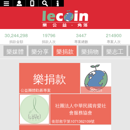
30,244,298
19796
3447
214900
捐款金額
捐款人次
專案總數
專案人次
樂媒體
樂分享
樂捐款
樂捐物
樂志工
樂捐款
lecoin
公益團體勸募專案
社團法人中華民國肯愛社
會服務協會
衛部救字第1071362109號