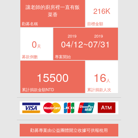
讓老師的廚房裡一直有飯
216K
菜香
勸募名稱
目標金額
2019
2019
0
04/12~
07/31
天
募款倒數
專案開始
15500
16
人
累計捐款金額NTD
累計捐款人次
勸募專案由公益團體開立收據可供報稅用