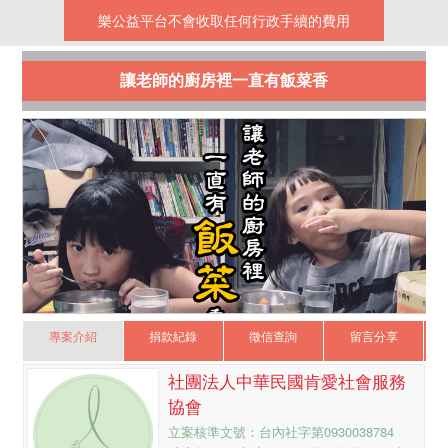
樂公益平台不會收取任何行政手續的費用
讓老師的廚房裡一直有飯菜香
專案介紹
捐款紀錄
徵信查詢
留言分享
社團法人中華民國肯愛社會服務
協會
立案核準文號：台內社字第0930038784