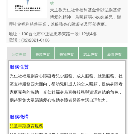
號
天主教光仁社會福利基金會以弘揚基督
博愛的精神，為照顧弱小姊妹弟兄，辦
理社會福利慈善事業，以服務身心障礙者及弱勢家庭。
地址：100台北市中正區忠孝東路一段112號4樓
電話：(02)2321-0166
公益團體
捐款專案
捐物專案
志工專案
義賣專案
服務性質
光仁社福規劃身心障礙者兒少服務、成人服務、就業服務、社
區支持服務四大面向，從幼兒到成人的全人照顧，提供身障者
家庭完善的協助，光仁社福身為直接服務與資源連結的角色，
期待聚集大眾涓滴愛心協助身障者習得生活自理能力。
服務機構
兒童早期療育服務