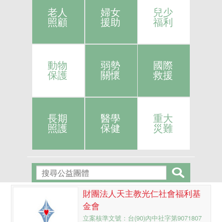
老人
婦女
兒少
照顧
援助
福利
動物
弱勢
國際
保護
關懷
救援
長期
醫學
重大
照護
保健
災難
財團法人天主教光仁社會福利基
金會
立案核準文號：台(90)內中社字第9071807