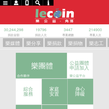
30,244,298
19796
3447
214900
捐款金額
捐款人次
專案總數
專案人次
樂媒體
樂分享
樂捐款
樂捐物
樂志工
公益團體
樂團體
申請加入
合作夥伴
樂公益平台
綜合
家庭
身心
服務
安置
障礙