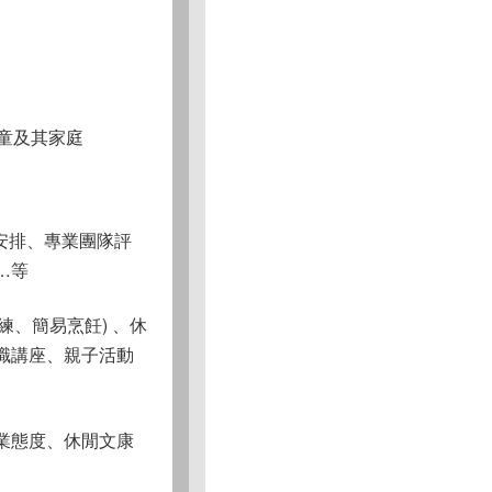
童及其家庭
安排、專業團隊評
…等
練、簡易烹飪) 、休
職講座、親子活動
業態度、休閒文康