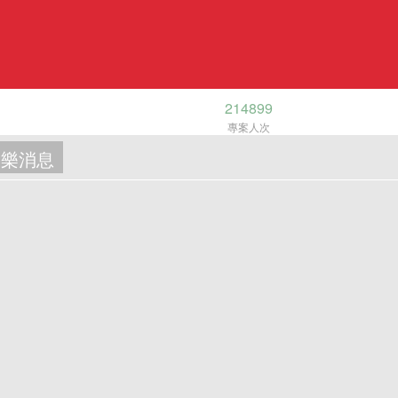
214899
專案人次
樂消息