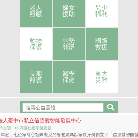
老人
婦女
兒少
照顧
援助
福利
動物
弱勢
國際
保護
關懷
救援
長期
醫學
重大
照護
保健
災難
法人臺中市私立信望愛智能發展中心
準文號：82府授社福字第壹號
2年底，七位家有心智障礙兒的爸爸媽媽以家長身份創立了「信望愛智能