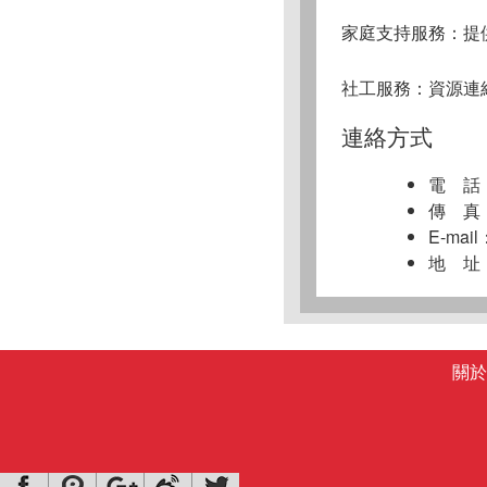
家庭支持服務：提
社工服務：
資源連
連絡方式
電 話：0
傳 真：0
E-mail
地 址
關於