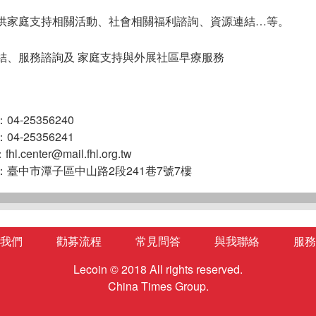
供家庭支持相關活動、社會相關福利諮詢、資源連結…等。
結、服務諮詢及
家庭支持與外展社區早療服務
4-25356240
4-25356241
：
fhl.center@mail.fhl.org.tw
：臺中市潭子區中山路2段241巷7號7樓
我們
勸募流程
常見問答
與我聯絡
服務
Lecoin © 2018 All rights reserved.
China Times Group.