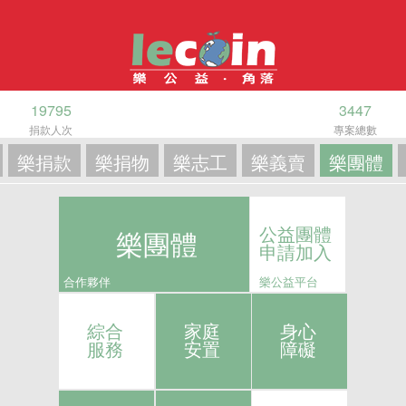
19795
3447
捐款人次
專案總數
樂捐款
樂捐物
樂志工
樂義賣
樂團體
公益團體
樂團體
申請加入
合作夥伴
樂公益平台
綜合
家庭
身心
服務
安置
障礙