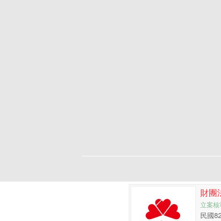
財團
立案核
民國8