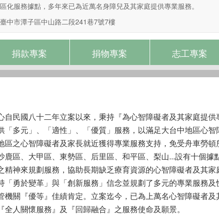
區化服務據點，多年來已為近萬名身障兒及其家庭提供專業服務。
臺中市潭子區中山路二段241巷7號7樓
捐款專案
捐物專案
志工專案
心自民國八十二年立案以來，秉持『為心智障礙者及其家庭提供
供「多元」、「適性」、「優質」服務，以滿足大台中地區心智
地區之心智障礙者及家長就近獲得專業服務支持，免受舟車勞頓
沙鹿區、大甲區、東勢區、后里區、和平區、梨山...設有十個據
之精神來規劃服務，協助長期缺乏療育資源的心智障礙者及其家
持「勇於變革」與「創新服務」信念並規劃了多元的專業服務及
管機關『優等』佳績肯定。立案迄今，已為上萬名心智障礙者及
『全人關懷服務』及『回歸融合』之服務使命及願景。