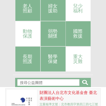
老人
婦女
兒少
照顧
援助
福利
動物
弱勢
國際
保護
關懷
救援
長期
醫學
重大
照護
保健
災難
財團法人台北市文化基金會 臺北
表演藝術中心
立案核準文號：北市教四字第四三四七三號