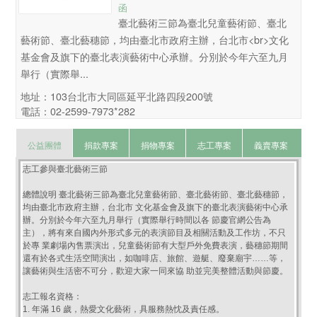
函
臺北藝術三節為臺北兒童藝術節、臺北
藝術節、臺北藝穗節，均由臺北市政府主辦，台北市<br>文化
基金會及旗下的臺北表演藝術中心承辦。分別於今年六至九月
舉行（實際舉...
地址：103台北市大同區延平北路四段200號
電話：02-2599-7973*282
公益團體
捐款專案
捐物專案
志工專案
義賣專案
志工參與臺北藝術三節
總體說明 臺北藝術三節為臺北兒童藝術節、臺北藝術節、臺北藝穗節，
均由臺北市政府主辦，台北市 文化基金會及旗下的臺北表演藝術中心承
辦。分別於今年六至九月舉行（實際舉行時間以各 節慶官網公告為
主），將有來自國內外形式多元的表演節目及相關活動及工作坊，不只
於專 業劇場內售票演出，兒童藝術節有大型戶外免費表演，藝穗節期間
還有於各式生活空間演出，如咖啡店、旅館、遊艇、廢棄廟宇……等，
讓藝術與生活密不可分，歡迎大家一同來協 助並完美整體活動與節慶。
志工報名資格：
1. 年滿 16 歲，熱愛文化藝術，具服務熱忱及責任感。