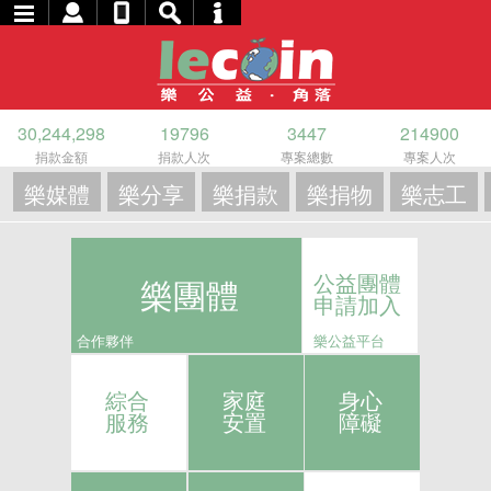
30,244,298
19796
3447
214900
捐款金額
捐款人次
專案總數
專案人次
樂媒體
樂分享
樂捐款
樂捐物
樂志工
公益團體
樂團體
申請加入
合作夥伴
樂公益平台
綜合
家庭
身心
服務
安置
障礙