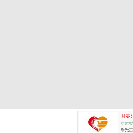
財團
立案核
陽光