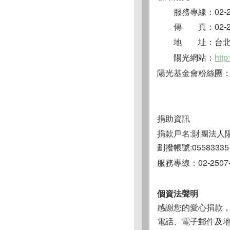
服務專線：02-25
傳 真：02-25
地 址：台北
陽光網站：
http
陽光基金會粉絲團
捐助資訊
捐款戶名:財團法人
劃撥帳號:05583335
服務專線：02-2507-
個資法聲明
感謝您的愛心捐款
電話、電子郵件及