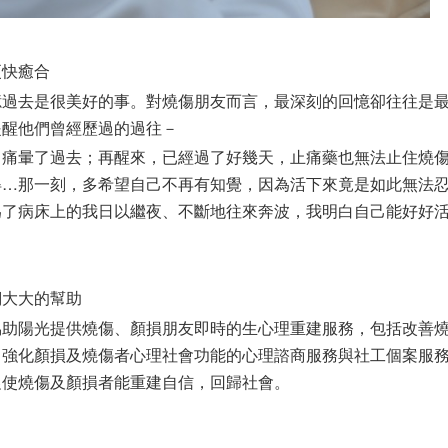
更快癒合
憶過去是很美好的事。對燒傷朋友而言，最深刻的回憶卻往往是
提醒他們曾經歷過的過往－
，痛暈了過去；再醒來，已經過了好幾天，止痛藥也無法止住燒
得…那一刻，多希望自己不再有知覺，因為活下來竟是如此無法
為了病床上的我日以繼夜、不斷地往來奔波，我明白自己能好好
們大大的幫助
協助陽光提供燒傷、顏損朋友即時的生心理重建服務，包括改善
、強化顏損及燒傷者心理社會功能的心理諮商服務與社工個案服
促使燒傷及顏損者能重建自信，回歸社會。