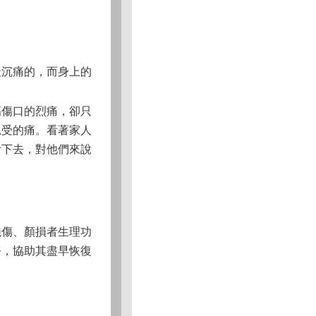
最沉痛的，而身上的
傷傷口的烈痛，卻只
忍受的痛。看著家人
活下去，對他們來說
燒傷、顏損者生理功
務，協助其盡早恢復