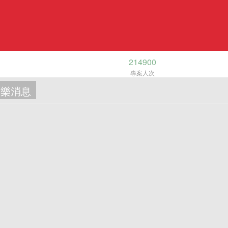
214900
專案人次
樂消息