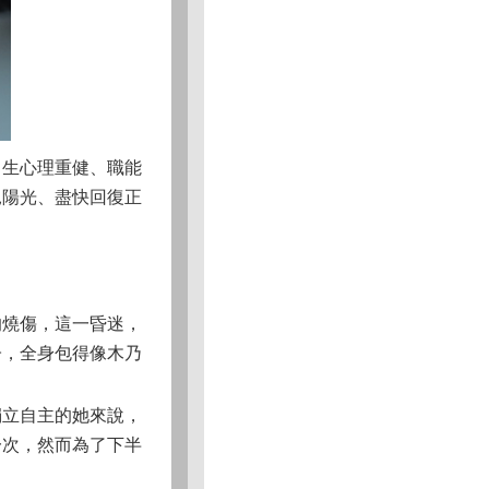
了生心理重健、職能
見陽光、盡快回復正
的燒傷，這一昏迷，
子，全身包得像木乃
獨立自主的她來說，
一次，然而為了下半