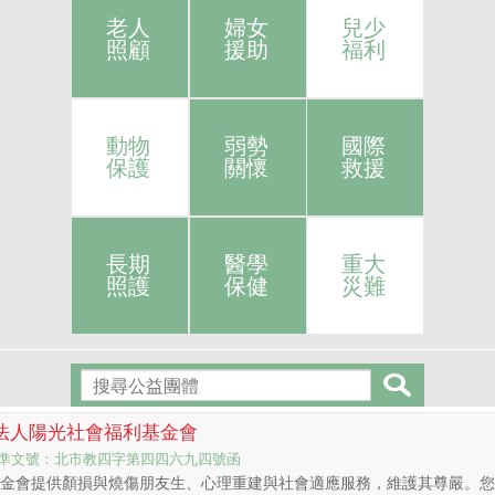
老人
婦女
兒少
照顧
援助
福利
動物
弱勢
國際
保護
關懷
救援
長期
醫學
重大
照護
保健
災難
法人陽光社會福利基金會
準文號：北市教四字第四四六九四號函
基金會提供顏損與燒傷朋友生、心理重建與社會適應服務，維護其尊嚴。您