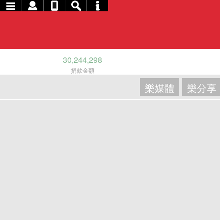
30,244,298
捐款金額
樂媒體
樂分享