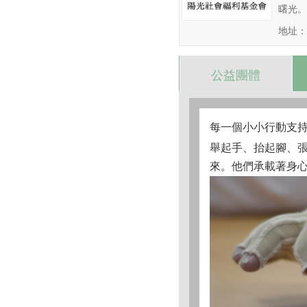
曙光。<
地址：
公益團體
每一個小小行動支
舉起手、抬起腳、
來。他們承載著身