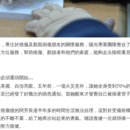
來，專注於燒傷及顏面損傷朋友的關懷服務，陽光專業團隊整合
全方位服務，幫助燒傷、顏損者和他們的家庭，能夠走出陰暗重
卻必須重頭開始…
美麗、自信亮眼。五年前，一場火災意外，讓她全身受到70%
甚至已經發了好幾次的病危通知。當她醒來才發覺自己被插著管
，燒傷後的阿芳長達半年多的時間生活無法自理，這對於受傷前
人的不離不棄，給了她再次站起來的勇氣。雖說復健一次就得痛
關努力復健。