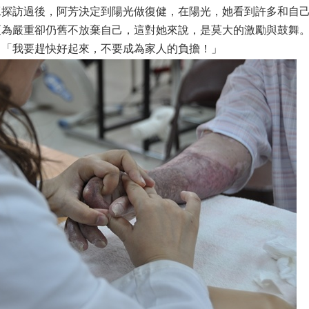
工探訪過後，阿芳決定到陽光做復健，在陽光，她看到許多和自
更為嚴重卻仍舊不放棄自己，這對她來說，是莫大的激勵與鼓舞
：「我要趕快好起來，不要成為家人的負擔！」