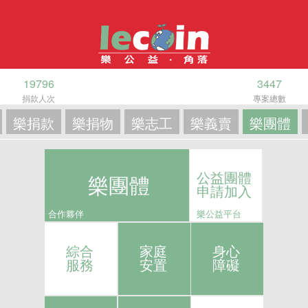
19796
3447
捐款人次
專案總數
樂捐款
樂捐物
樂志工
樂義賣
樂團體
公益團體
樂團體
申請加入
合作夥伴
樂公益平台
綜合
家庭
身心
服務
安置
障礙