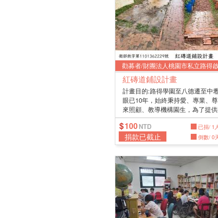
紅磚道鋪設計畫
計畫目的:路得學園至八德遷至中
眼已10年，始終秉持愛、專業、
來照顧、教導機構園生，為了提供
生...
100
已捐/ 1
捐款已截止
倒數/ 0