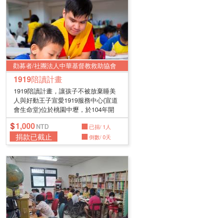
勸募者/社團法人中華基督教救助協會
1919陪讀計畫
1919陪讀計畫，讓孩子不被放棄睡美
人與好動王子宣愛1919服務中心(宣道
會生命堂)位於桃園中壢，於104年開
始...
1,000
已捐/ 1人
捐款已截止
倒數/ 0天