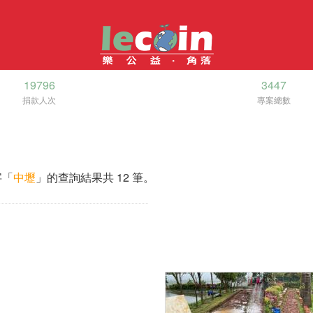
19796
3447
捐款人次
專案總數
字「
中壢
」的查詢結果共 12 筆。