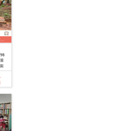
勸募者/財團法人桃園市私立路得啟智學園
壢轉
尊重
園
人
天