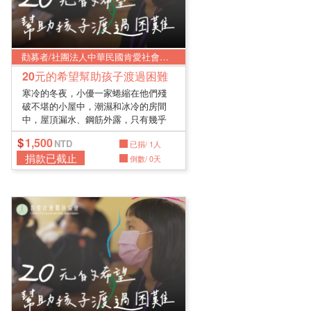
勸募者/社團法人中華民國肯愛社會服務協會
20元的希望幫助孩子渡過困難
寒冷的冬夜，小優一家蜷縮在他們殘
破不堪的小屋中，潮濕和冰冷的房間
中，屋頂漏水、鋼筋外露，只有幾乎
要崩...
1,500
已捐/ 1人
捐款已截止
倒數/ 0天