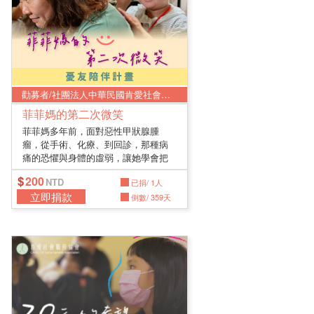
勸募者/社團法人中華民國肯愛社會服務協會
菲菲媽的第二次微笑
菲菲媽多年前，面對惡性甲狀腺腫
瘤，從手術、化療、到回診，那種病
痛的恐懼與身體的虛弱，讓她學會把
所有不...
200
已捐/ 1人
立即捐款
倒數/ 359天