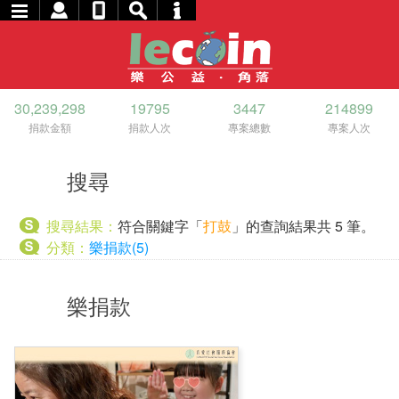
30,239,298
19795
3447
214899
捐款金額
捐款人次
專案總數
專案人次
搜尋
搜尋結果：
符合關鍵字「
打鼓
」的查詢結果共 5 筆。
分類：
樂捐款(5)
樂捐款