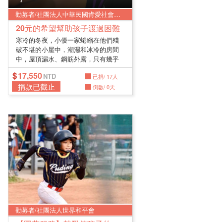
勸募者/社團法人中華民國肯愛社會服務協會
20元的希望幫助孩子渡過困難
寒冷的冬夜，小優一家蜷縮在他們殘
破不堪的小屋中，潮濕和冰冷的房間
中，屋頂漏水、鋼筋外露，只有幾乎
要崩...
17,550
已捐/ 17人
捐款已截止
倒數/ 0天
勸募者/社團法人世界和平會