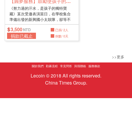
【圓夢服務】鼓勵使孩子的心願發酵
《努力過的汗水，是孩子的獨特寶
藏》某次受邀表演當日，在學校集合
準備出發的新興國小太鼓隊，卻等不
到小文...
3,500
已捐/ 2人
捐款已截止
倒數/ 0天
>>更多
關於我們
勸募流程
常見問答
與我聯絡
服務條款
Lecoin © 2018 All rights reserved.
China Times Group.