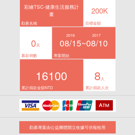
彩繪TSC-健康生活服務計
200K
畫
勸募名稱
目標金額
2016
2017
0
08/15~
08/10
天
募款倒數
專案開始
16100
8
人
累計捐款金額NTD
累計捐款人次
勸募專案由公益團體開立收據可供報稅用