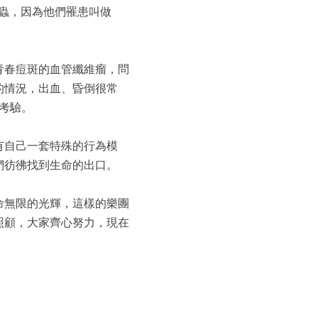
蟲，因為他們罹患­叫做
春痘斑­的血管纖維瘤，問
的情況，出血、昏倒很常
常考驗。
有自己一套特殊的行為模
們彷彿找到生命的出口。
無限的光輝，­這樣的樂團
照顧，大家齊心努力，現在