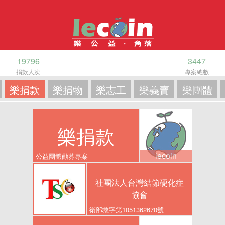
19796
3447
捐款人次
專案總數
樂捐款
樂捐物
樂志工
樂義賣
樂團體
樂捐款
lecoin
公益團體勸募專案
社團法人台灣結節硬化症
協會
衛部救字第1051362670號