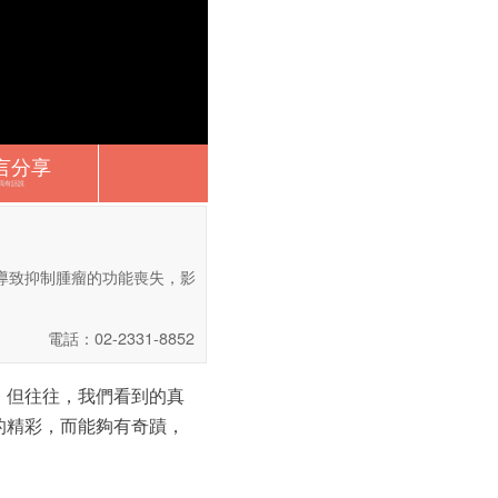
言分享
我有話說
，導致抑制腫瘤的功能喪失，影
電話：02-2331-8852
但往­往，我們看到的真
的精彩，而能夠有奇蹟，