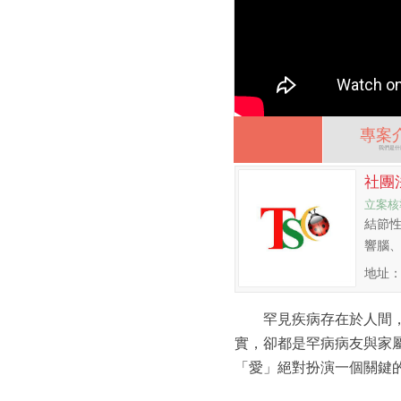
專案
我們是什
社團
立案核
結節性
響腦、
地址：
罕見疾病存在於人間，
實，卻都是罕病病友與家
「愛」絕對扮演一個關鍵