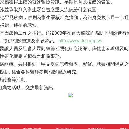
友及家屬獲得正確的就診醫療資訊、早期療育及復健的管道。
、就診並爭取列入衛生署公告之重大疾病給付之範圍。
月與其他罕見疾病，併列為衛生署核准之病類，為終身免換卡且一卡通
官捐贈、移植的認知。
症基因篩檢工作之推行。(於2003年在台大醫院的協助下開始進行
等...提供相關醫療及衛教資訊。
http://www.ttsc.org.tw/
增進醫護人員及社會大眾對結節性硬化症之認識，俾使患者獲得及
結節性硬化症患者權益之相關事務。
見疾病組織，共同推動「罕見疾病患者就學、就醫、就養相關權益
訊之連結，結合各科醫師參與相關醫療研究。
、研討會等活動。
質組織之活動，交換最新資訊
。