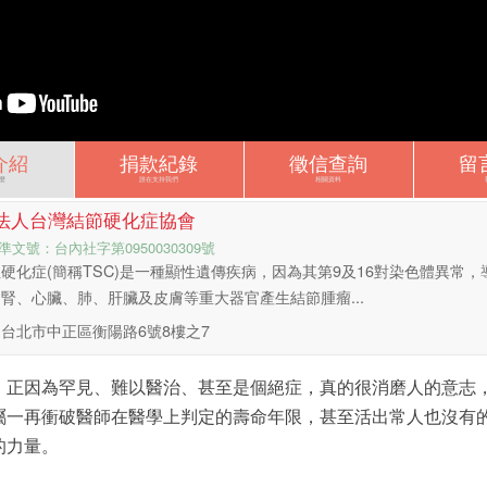
介紹
捐款紀錄
徵信查詢
留
麼
誰在支持我們
相關資料
法人台灣結節硬化症協會
準文號：台內社字第0950030309號
硬化症(簡稱TSC)是一種顯性遺傳疾病，因為其第9及16對染色體異常
腎、心臟、肺、肝臟及皮膚等重大器官產生結節腫瘤...
台北市中正區衡陽路6號8樓之7
正因為罕見、難以醫治、甚至是個絕症，真的很消磨人的意志，
屬一再衝破醫師在醫學上判定的壽命年限，甚至­活出常人也沒有
的力量。