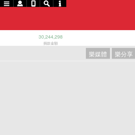
30,244,298
捐款金額
樂媒體
樂分享