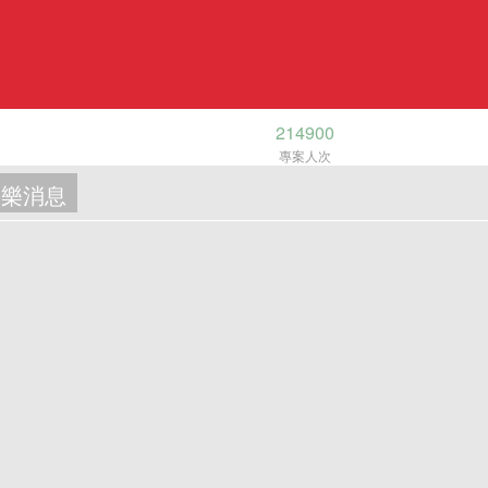
214900
專案人次
樂消息