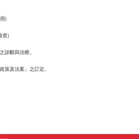
用)
檢查)
時之診斷與治療。
之政策及法案」之訂定。