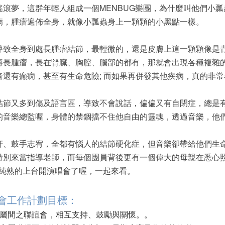
滾夢，這群年輕人組成一個MENBUG樂團，為什麼叫他們小瓢
病，腫瘤遍佈全身，就像小瓢蟲身上一顆顆的小黑點一樣。
致全身到處長腫瘤結節，最輕微的，還是皮膚上這一顆顆像是青
再長腫瘤，長在腎臟、胸腔、腦部的都有，那就­會出現各種複雜
還有癲癇，甚至有生命­危險; 而如果再併發其他疾病，真的非
又多到傷及語言區，導致­不會說話，偏偏又有自閉症，總是
的音樂­總監喔，身體的禁錮擋不住他自由的靈魂，透過音樂，他
、鼓手志宥，全都有惱人的結節硬化症，但音樂卻帶給他們生命
特別來當指導老師，而每個團員背後更有一個偉大的母­親在悉心
以純熟的上台開演唱會了喔­，一起來看。
會工作計劃目標：
家屬間之聯誼會，
相互支持、鼓勵與關懷。
。