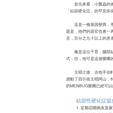
首先來看，小瓢­蟲的搖
「結節硬化症」的罕見疾
這­是一種基因變異，導
題是，他們的器官也會一
見，百分之九十以上的患者
像是這位千育，腦部結節
式，但，他可是這個樂團
主唱士捷­、吉他手伯軒
感動了四分衛主唱阿山，
的MENBUG樂團已經可
結節性硬化症協
1. 定期召開病友及