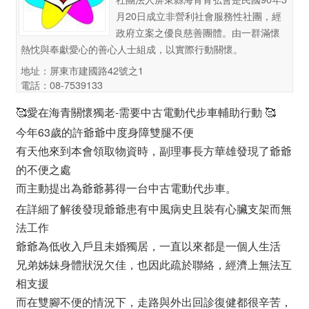
月20日成立非營利社會服務性社團，經
政府立案之優良慈善團體。由一群滿懷
熱忱與奉獻愛心的善心人士組成，以實際行動關懷。
地址：屏東市建國路42號之1
電話：08-7539133
🥰愛在海青關懷獨老-需要中古電動代步車輔助行動 🥰
今年63歲的許爺爺中度身障雙腿不便
有天他來到本會領取物資時，副理事長方華雄發現了爺爺
的不便之處
而主動提出為爺爺募得一台中古電動代步車。
在詳細了解後發現爺爺患有中風病史且裝有心臟支架而無
法工作
爺爺為低收入戶且未婚獨居，一直以來都是一個人生活
兄弟姊妹身體狀況欠佳，也因此疏於聯絡，經濟上無法互
相支援
而在雙腳不便的情況下，走路與外出回診復健都很辛苦，