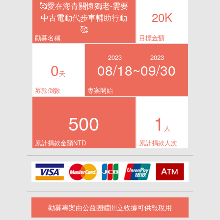
🥰愛在海青關懷獨老-需要
20K
中古電動代步車輔助行動
🥰
勸募名稱
目標金額
2023
2023
0
08/18~
09/30
天
募款倒數
專案開始
500
1
人
累計捐款金額NTD
累計捐款人次
勸募專案由公益團體開立收據可供報稅用