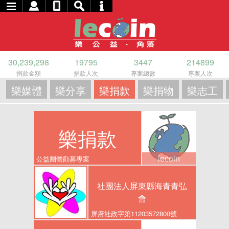
30,239,298
19795
3447
214899
捐款金額
捐款人次
專案總數
專案人次
樂媒體
樂分享
樂捐款
樂捐物
樂志工
樂捐款
lecoin
公益團體勸募專案
社團法人屏東縣海青青弘
會
屏府社政字第11203572800號