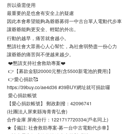
所以亟需使用
最重要的是也會有安全上的疑慮
因此本會希望能夠為爺爺募得一中古台單人電動代步車
讓爺爺能夠更安全、輕鬆的外出。
行動的越早，痛苦就會越小。
懇請社會大眾善心人心幫忙，為社會弱勢盡一份心力
讓爺爺的痛苦與不便越來越少。
❤️懇請支持社會救助專案❤️
👉【募款金額20000元整(含5500新電池的費用)】
👉愛心捐款🥰
https://39buy.co/ae4d36 #39BUY網址就可捐款囉
愛心捐款帳號
【愛心捐款帳號】 郵政劃撥：42096741
(社團法人屏東縣海青青弘會)
合作金庫 屏南分行：1221717720334(戶名同上)
★【備註: 社會救助專案-募一台中古電動代步車】