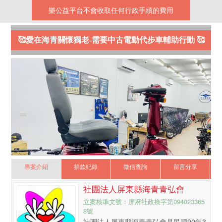
樂公益平台不會收取任何行政手續的費用
🥰愛在海青關懷獨老-需要中古電動代步車輔助行動 🥰
專案介紹
捐款紀錄
徵信查詢
留言分享
社團法人屏東縣海青青弘會
立案核準文號：屏府社政換字第094023365
8號
社團法人屏東縣海青青弘會是民國90年3