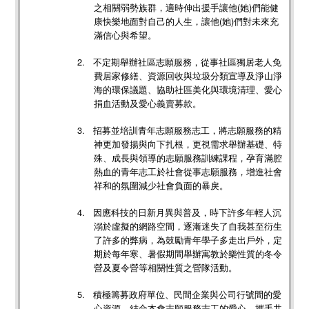
之相關弱勢族群，適時伸出援手讓他
(
她
)
們能健
康快樂地面對自己的人生，讓他
(
她
)
們對未來充
滿信心與希望。
2.
不定期舉辦社區志願服務，從事社區獨居老人免
費居家修繕、資源回收與垃圾分類宣導及淨山淨
海的環保議題、協助社區美化與環境清理、愛心
捐血活動及愛心義賣募款。
3.
招募並培訓青年志願服務志工，將志願服務的精
神更加發揚與向下扎根，更視需求舉辦基礎、特
殊、成長與領導的志願服務訓練課程，孕育滿腔
熱血的青年志工於社會從事志願服務，增進社會
祥和的氛圍減少社會負面的暴戾。
4.
因應科技的日新月異與普及，時下許多年輕人沉
溺於虛擬的網路空間，逐漸迷失了自我甚至衍生
了許多的弊病，為鼓勵青年學子多走出戶外，定
期於每年寒、暑假期間舉辦寓教於樂性質的冬令
營及夏令營等相關性質之營隊活動。
5.
積極籌募政府單位、民間企業與公司行號間的愛
心資源，結合本會志願服務志工的愛心，攜手共