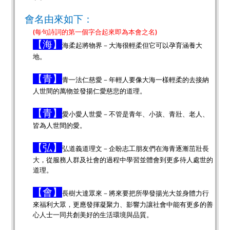
會名由來如下：
每句詩詞的第一個字合起來即為本會之名
(
)
【海】
海柔起將物界－大海很輕柔但它可以孕育涵養大
地。
【青】
青一法仁慈愛－年輕人要像大海一樣輕柔的去接納
人世間的萬物並發揚仁愛慈悲的道理。
【青】
愛小愛人世愛－不管是青年、小孩、青壯、老人、
皆為人
世間的愛。
【弘】
弘道義道理文－企盼志工朋友們在海青逐漸茁壯長
大，從服務人群及社會的過程中學習並體會到更多待人處世的
道理。
【會】
長樹大達眾來－將來要把所學發揚光大並身體力行
來福利大眾
，更應發揮凝聚力、影響力讓社會中能有更多的善
心人士一同共創美好的生活環境與品質。