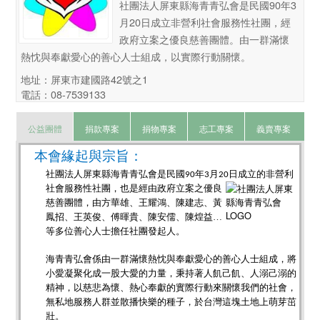
社團法人屏東縣海青青弘會是民國90年3
月20日成立非營利社會服務性社團，經
政府立案之優良慈善團體。由一群滿懷
熱忱與奉獻愛心的善心人士組成，以實際行動關懷。
地址：屏東市建國路42號之1
電話：08-7539133
公益團體
捐款專案
捐物專案
志工專案
義賣專案
本會緣起與宗旨：
社團法人屏東縣海青青弘會是民國
年
月
日成立的非營利
90
3
20
社會服務性社
團，也是經由政府立案之優良
慈善團體，由方華雄、王耀鴻、陳建志、黃
鳳招、王英俊、傅暉貴、陳安儒、陳煌益…
等多位善心人士擔任社團發起人。
海青青弘會係由一群滿懷熱忱與奉獻愛心的善心人士組成，將
小愛凝聚化成一股大愛的力量，秉持著人飢己飢、人溺己溺的
精神，以慈悲為懷、熱心奉獻的實際行動來關懷我們的社會，
無私地服務人群並散播快樂的種子，於台灣這塊土地上萌芽茁
壯。