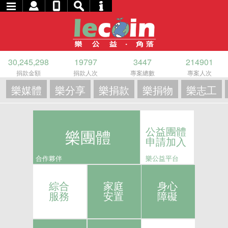
30,245,298
19797
3447
214901
捐款金額
捐款人次
專案總數
專案人次
樂媒體
樂分享
樂捐款
樂捐物
樂志工
公益團體
樂團體
申請加入
合作夥伴
樂公益平台
綜合
家庭
身心
服務
安置
障礙