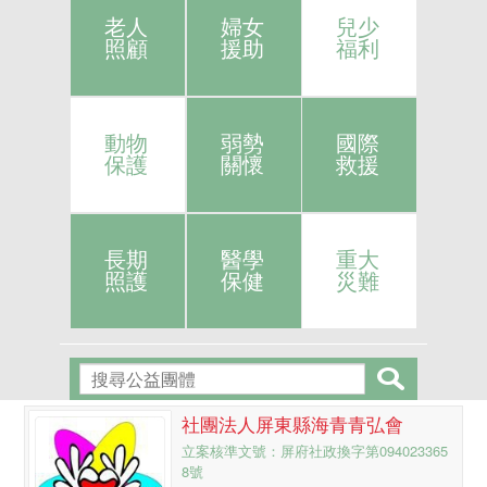
老人
婦女
兒少
照顧
援助
福利
動物
弱勢
國際
保護
關懷
救援
長期
醫學
重大
照護
保健
災難
社團法人屏東縣海青青弘會
立案核準文號：屏府社政換字第094023365
8號