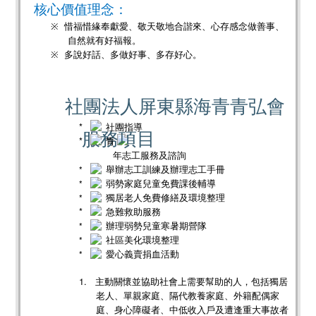
核心價值理念：
※
惜福惜緣奉獻愛、敬天敬地合諧來、心存感念做善事、
自然就有好福報。
※
多說好話、多做好事、多存好心。
社團法人屏東縣海青青弘會
社團指導
服務項目
青
年志工服務及諮詢
舉辦志工訓練及辦理志工手冊
弱勢家庭兒童免費課後輔導
獨居老人免費修繕及環境整理
急難救助服務
辦理弱勢兒童寒暑期營隊
社區美化環境整理
愛心義賣捐血活動
1.
主動關懷並協助社會上需要幫助的人，包括獨居
老人、單親家庭、隔代教養家庭、外籍配偶家
庭、身心障礙者、中低收入戶及遭逢重大事故者