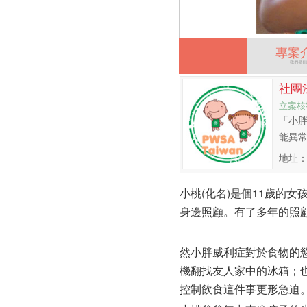
專案
我們是什
社團
立案核
「小胖
能異常
地址：
小桃(化名)是個11歲的
身邊照顧。有了多年的照
然小胖威利症對於食物的
機翻找友人家中的冰箱；
控制飲食這件事更形急迫