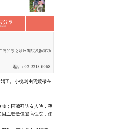
言分享
我有話說
病， 疾病所致之發展遲緩及器官功
電話：02-2218-5058
離婚了。小桃則由阿嬤帶在
食物；阿嬤拜訪友人時，藉
又因血糖數值過高住院，使