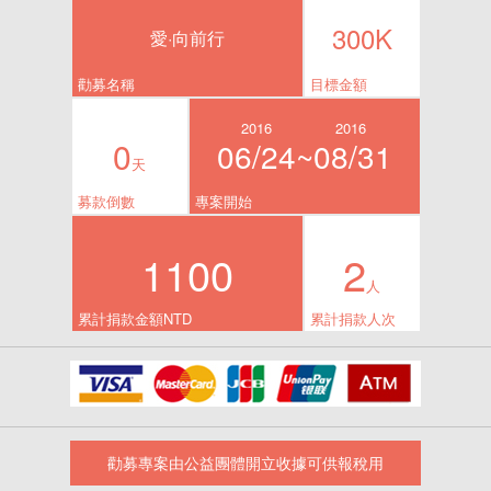
300K
愛·向前行
勸募名稱
目標金額
2016
2016
0
06/24~
08/31
天
募款倒數
專案開始
1100
2
人
累計捐款金額NTD
累計捐款人次
勸募專案由公益團體開立收據可供報稅用