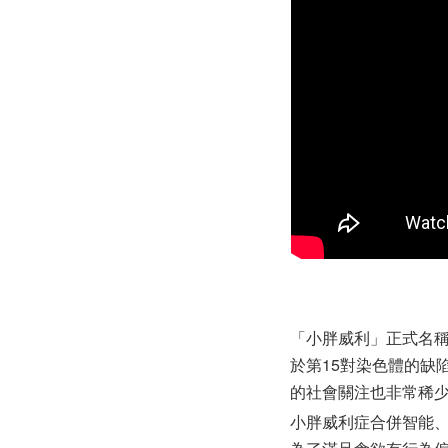
「小胖威利」正式名稱是「
於第15對染色體的缺
的社會關注也非常稀
小胖威利症合併智能