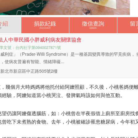
介紹
捐款紀錄
徵信查詢
留
麼
誰在支持我們
相關資料
法人中華民國小胖威利病友關懷協會
準文號：台內社字第0940027871號
威利症」（Prader-Willi Syndrome）是一種基因變異導致的罕見疾
，使病友普遍有智能、情緒障礙...
新北市新店區中正路505號2樓
女孩，幾個月大時媽媽將他托付給阿嬤照顧，不久後，小桃爸媽便
顧經驗，阿嬤知道當小桃哭泣、發脾氣時該如何與他互動。
慾望仍讓阿嬤傷透腦筋，如：小桃曾在半夜假借上廁所至廚房找
也曾吃下未煮熟的食物。去年，小桃被確診罹患糖尿病，今年初
。