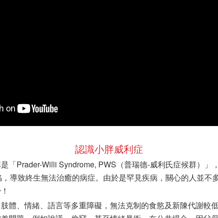
認識小胖威利症
Prader-Willi Syndrome, PWS（普瑞德-威利氏症候
陷，導致終生無法治癒的病症。由於是罕見疾病，關心的人並不
少！
、肢體、情緒、語言等多重障礙，無法克制的食慾及新陳代謝較