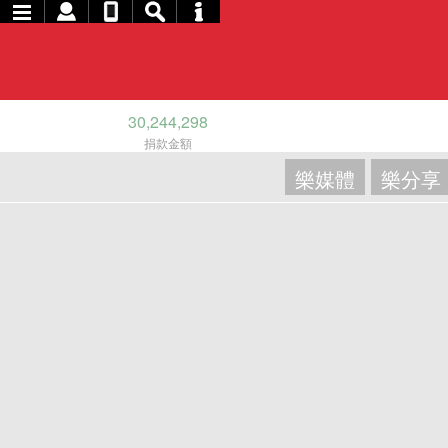
30,244,298
捐款金額
樂媒體
樂分享