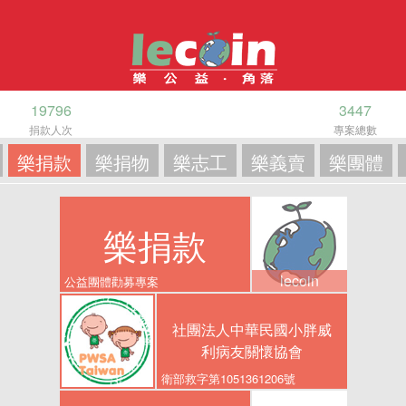
19796
3447
捐款人次
專案總數
樂捐款
樂捐物
樂志工
樂義賣
樂團體
樂捐款
lecoin
公益團體勸募專案
社團法人中華民國小胖威
利病友關懷協會
衛部救字第1051361206號