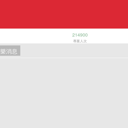
214900
專案人次
樂消息