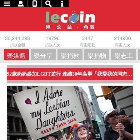
30,244,298
19796
3447
214900
捐款金額
捐款人次
專案總數
專案人次
樂媒體
樂分享
樂捐款
樂捐物
樂志工
92歲奶奶參加LGBT遊行 連續30年高舉「我愛我的同志女兒」