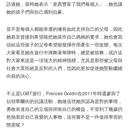
訪過她，當時她表示「差異豐富了我們每個人」，她也讓
她的孩子們與自己感到自豪。
並不是每個人都能幸運的擁有如此支持自己的父母，因此
她甚至曾接到希望能把她當作自己媽媽的要求，她也會寫
信給這些孩子的父母希望能發揮作用產生一些改變。每次
大家看見她在遊行中揮舞著舉牌時，總是被鼓舞，或許這
對大家來說是一項強大的精神指標，尤其是那些被父母與
社會大眾拒絕及反對的人們，也因此更加促使她堅毅繼續
向前的決心。
不止是LGBT遊行，Frances Goldin在2011年時還參與了
佔領華爾街的抗議活動，她做這些她所認為是對的事情，
勇敢表達自己的立場與捍衛自己的權益，不管到了幾歲仍
然熱衷於自己喜愛的人事物，這何嘗不是一件值得學習的
態度呢？