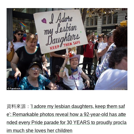
資料來源：
'I adore my lesbian daughters, keep them saf
e': Remarkable photos reveal how a 92-year-old has atte
nded every Pride parade for 30 YEARS to proudly procla
im much she loves her children