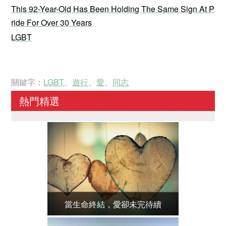
This 92-Year-Old Has Been Holding The Same Sign At P
ride For Over 30 Years
LGBT
關鍵字：
LGBT
、
遊行
、
愛
、
同志
熱門精選
當生命終結，愛卻未完待續
讓愛無限！