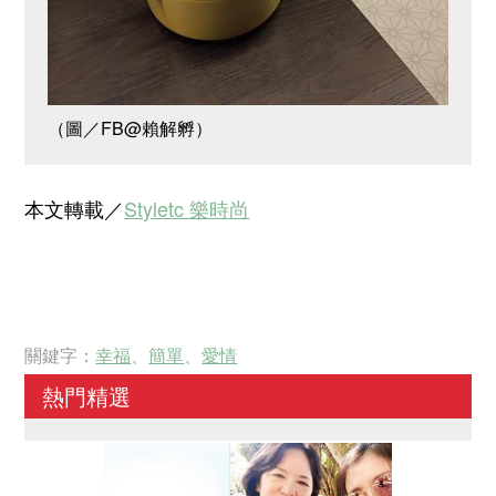
（圖／FB@賴解孵）
本文轉載
／
Styletc 樂時尚
關鍵字：
幸福
、
簡單
、
愛情
熱門精選