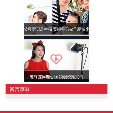
父母嘮叨是幸福 賈靜雯仍被母親當小
阿喜
孩
連靜雯同理心強 談弱勢露真情
姚元浩
留言專區