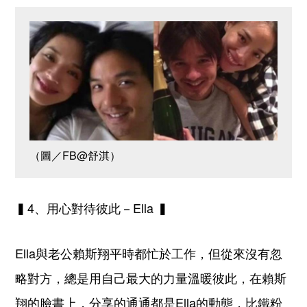
（圖／FB@舒淇）
▍4、用心對待彼此－Ella ▍
Ella與老公賴斯翔平時都忙於工作，但從來沒有忽
略對方，總是用自己最大的力量溫暖彼此，在賴斯
翔的臉書上，分享的通通都是Ella的動態，比鐵粉