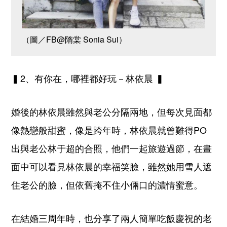
（圖／FB@隋棠 Sonia Sui）
▍2、有你在，哪裡都好玩－林依晨 ▍
婚後的林依晨雖然與老公分隔兩地，但每次見面都
像熱戀般甜蜜，像是跨年時，林依晨就曾難得PO
出與老公林于超的合照，他們一起旅遊過節，在畫
面中可以看見林依晨的幸福笑臉，雖然她用雪人遮
住老公的臉，但依舊掩不住小倆口的濃情蜜意。
在結婚三周年時，也分享了兩人簡單吃飯慶祝的老