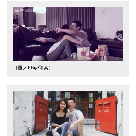
（圖／FB@隋棠）