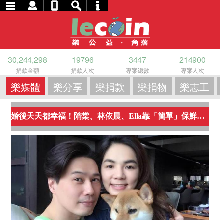
30,244,298
19796
3447
214900
捐款金額
捐款人次
專案總數
專案人次
樂媒體
樂分享
樂捐款
樂捐物
樂志工
婚後天天都幸福！隋棠、林依晨、Ella靠「簡單」保鮮愛情