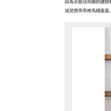
因為水龍頭周圍的縫隙
成習慣乖乖將馬桶蓋蓋