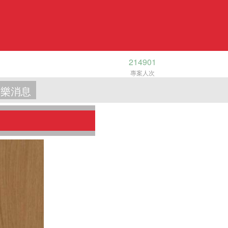
214901
專案人次
樂消息