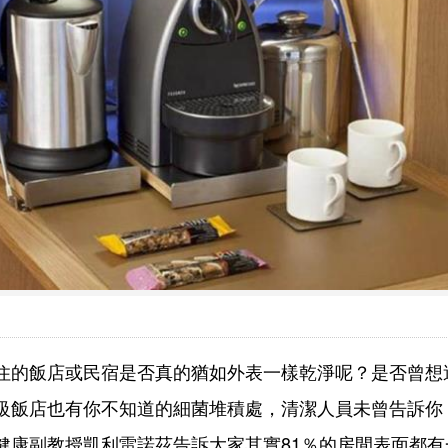
住的飯店或民宿是否真的猶如外表一樣乾淨呢？是否曾想
級飯店也有你不知道的細菌堆積處，清潔人員未曾告訴你
健康副教授凱利雷諾茲告訴大家其實81％的房間表面都