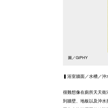
圖／GiPHY
▍浴室牆面／水槽／沖
很難想像在廁所天天衛
到牆壁、地板以及沖水