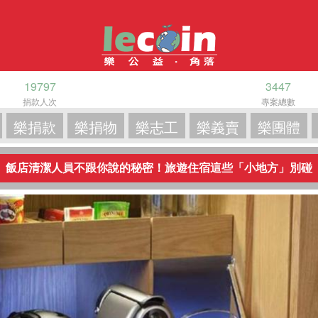
19797
3447
捐款人次
專案總數
樂捐款
樂捐物
樂志工
樂義賣
樂團體
飯店清潔人員不跟你說的秘密！旅遊住宿這些「小地方」別碰