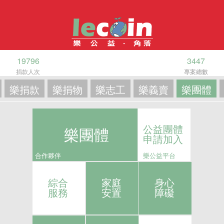
19796
3447
捐款人次
專案總數
樂捐款
樂捐物
樂志工
樂義賣
樂團體
公益團體
樂團體
申請加入
合作夥伴
樂公益平台
綜合
家庭
身心
服務
安置
障礙