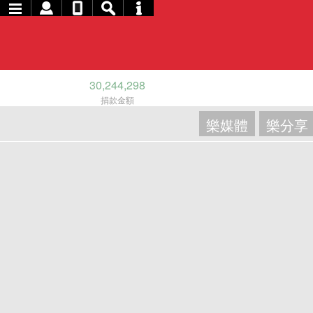
30,244,298
捐款金額
樂媒體
樂分享