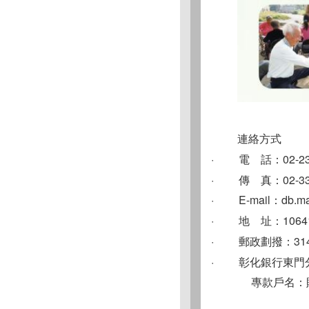
連絡方式
· 電 話：02-239
· 傳 真：02-339
· E-mail：
db.m
· 地 址：1064
· 郵政劃撥：3148
· 彰化銀行東門分行：0
專款戶名：財