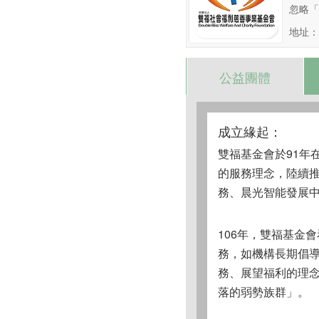
忽略「
地址：
公益團體
成立緣起：
雙福基金會於91年
的服務理念，陸續
務、晨光智能發展
106年，雙福基金
務，如機構長期倡
務、展望福利的理
落的弱勢族群」。