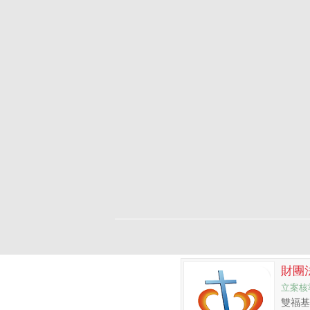
財團
立案核準
雙福基