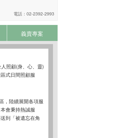
電話：02-2392-2993
義賣專案
人照顧(身、心、靈)
社區式日間照顧服
地區，陸續展開各項服
。本會秉持熱誠服
傳送到「被遺忘在角