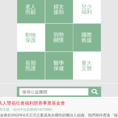
老人
婦女
兒少
照顧
援助
福利
動物
弱勢
國際
保護
關懷
救援
長期
醫學
重大
照護
保健
災難
法人雙福社會福利慈善事業基金會
文號：台內中社自第0910070655
金會於2002年6月正式立案成為全國性財團法人組織。我們期待透過「