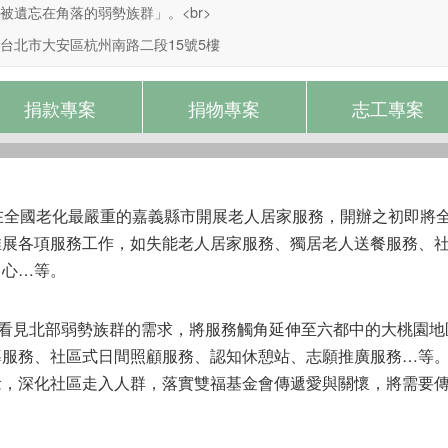
被遺忘在角落的弱勢族群」。<br>
台北市大安區杭州南路二段15號5樓
捐款專案
捐物專案
志工專案
在全國老化最嚴重的嘉義縣市開展老人居家服務，開辦之初即將全
推展各項服務工作，如失能老人居家服務、獨居老人送餐服務、
中心…等。
會看見北部弱勢族群的需求，將服務觸角延伸至六都中的大桃園
導服務、社區式日間照顧服務、認知休憩站、志願推廣服務…等
念，深化社區走入人群，落實雙福基金會傳遞愛與關懷，將需要