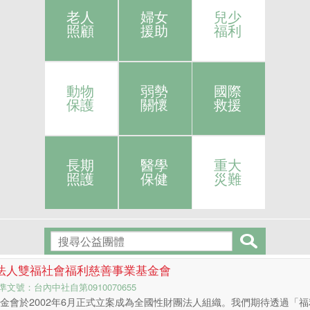
老人
婦女
兒少
照顧
援助
福利
動物
弱勢
國際
保護
關懷
救援
長期
醫學
重大
照護
保健
災難
法人雙福社會福利慈善事業基金會
文號：台內中社自第0910070655
金會於2002年6月正式立案成為全國性財團法人組織。我們期待透過「