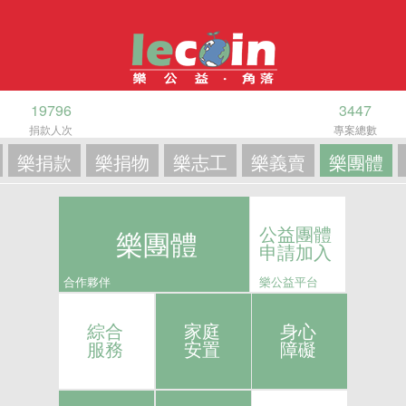
19796
3447
捐款人次
專案總數
樂捐款
樂捐物
樂志工
樂義賣
樂團體
公益團體
樂團體
申請加入
合作夥伴
樂公益平台
綜合
家庭
身心
服務
安置
障礙