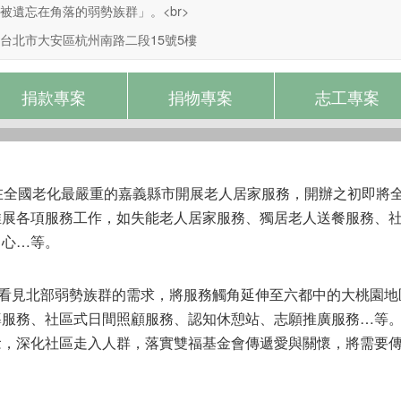
被遺忘在角落的弱勢族群」。<br>
台北市大安區杭州南路二段15號5樓
捐款專案
捐物專案
志工專案
在全國老化最嚴重的嘉義縣市開展老人居家服務，開辦之初即將全
推展各項服務工作，如失能老人居家服務、獨居老人送餐服務、
中心…等。
會看見北部弱勢族群的需求，將服務觸角延伸至六都中的大桃園
導服務、社區式日間照顧服務、認知休憩站、志願推廣服務…等
念，深化社區走入人群，落實雙福基金會傳遞愛與關懷，將需要