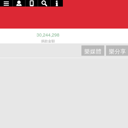
30,244,298
捐款金額
樂媒體
樂分享