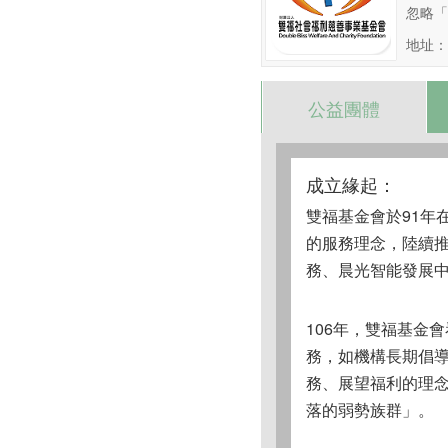
忽略「
地址：
公益團體
成立緣起：
雙福基金會於91年
的服務理念，陸續
務、晨光智能發展
106年，雙福基金
務，如機構長期倡
務、展望福利的理
落的弱勢族群」。