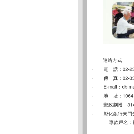
連絡方式
· 電 話：02-239
· 傳 真：02-339
· E-mail：
db.m
· 地 址：1064
· 郵政劃撥：3148
· 彰化銀行東門分行：0
專款戶名：財