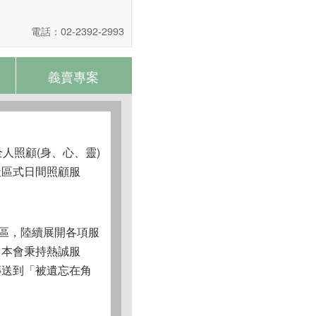
電話：02-2392-2993
義賣專案
人照顧(身、心、靈)
社區式日間照顧服
地區，陸續展開各項服
。本會秉持熱誠服
傳送到「被遺忘在角