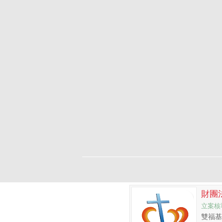
財團
立案核準
雙福基