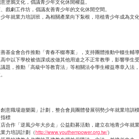
創意塗鴉文化，倡議青少年文化休閒權益。
壇、戲劇工作坊，倡議友善青少年的文化休閒空間。
青少年就業力培訓班，為相關產業向下紮根，培植青少年成為文
慈善基金會合作推動「青春不輟專案」，支持團體推動中輟生輔
止高中以下學校被借課或改做其他用途之不正常教學，影響學生
規議題，推動「高級中等教育法」等相關法令學生權益專章入法
益。
年創意職場遊樂園」計劃，整合會員團體發展弱勢少年就業培訓
力指標
商店合作「逆風少年大步走」公益勸募活動，建立在地青少年就
就業力培訓計劃（
http://www.youthempower.org.tw/
）