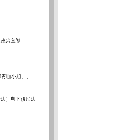
及政策宣導
afé青咖小組」、
行法）與下修民法