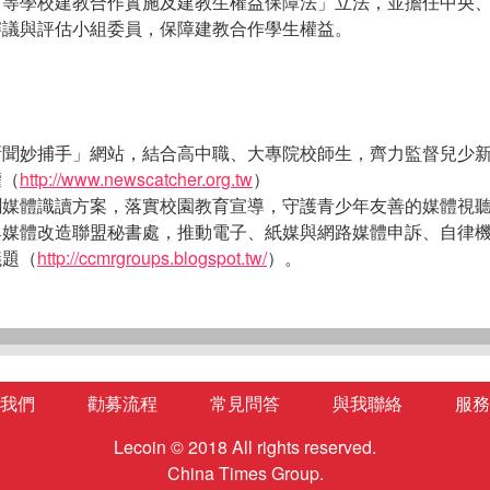
中等學校建教合作實施及建教生權益保障法」立法，並擔任中央
審議與評估小組委員，保障建教合作學生權益。
新聞妙捕手」網站，結合高中職、大專院校師生，齊力監督兒少
權（
http://www.newscatcher.org.tw
）
聞媒體識讀方案，落實校園教育宣導，守護青少年友善的媒體視
與媒體改造聯盟秘書處，推動電子、紙媒與網路媒體申訴、自律
議題（
http://ccmrgroups.blogspot.tw/
）
。
我們
勸募流程
常見問答
與我聯絡
服務
Lecoin © 2018 All rights reserved.
China Times Group.