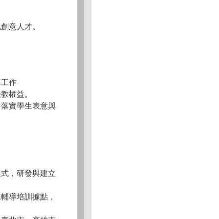
化創意人才。
導工作
受教權益。
，落實學生表意與
模式，研發與建立
業輔導培訓據點，