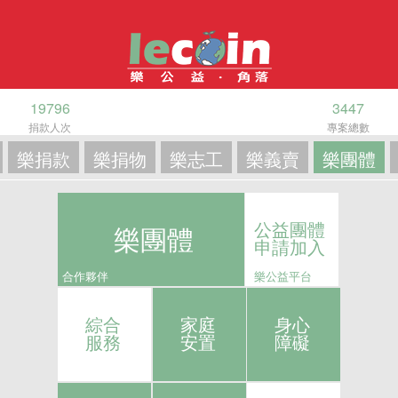
19796
3447
捐款人次
專案總數
樂捐款
樂捐物
樂志工
樂義賣
樂團體
公益團體
樂團體
申請加入
合作夥伴
樂公益平台
綜合
家庭
身心
服務
安置
障礙