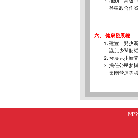
推動「高級
等建教合作
六、 健康發展權
建置「兒少
議兒少閱聽
發展兒少新
擔任公民參
集團營運等
關於