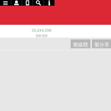
30,244,298
捐款金額
樂媒體
樂分享