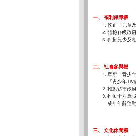
一、 福利保障權
修正「兒童
體檢各級政
針對兒少及
二、 社會參與權
舉辦「青少年政
「青少年Tr
推動縣市政
推動十八歲
成年年齡運
三、 文化休閒權