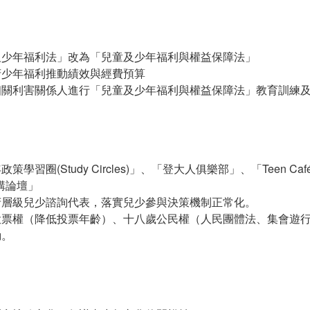
及少年福利法」改為「兒童及少年福利與權益保障法」
府少年福利推動績效與經費預算
相關利害關係人進行「兒童及少年福利與權益保障法」教育訓練
策學習圈(Study Circles)」、「登大人俱樂部」、「Teen C
y講論壇」
府層級兒少諮詢代表，落實兒少參與決策機制正常化。
投票權（降低投票年齡）、十八歲公民權（人民團體法、集會遊
動。