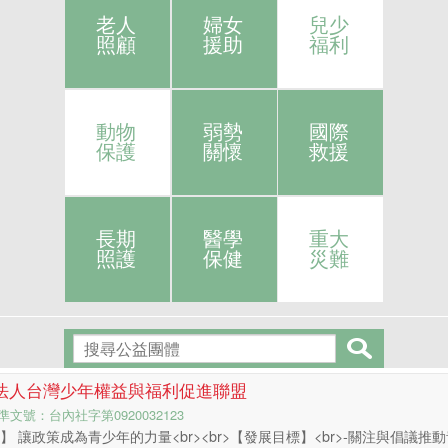
老人
婦女
兒少
照顧
援助
福利
動物
弱勢
國際
保護
關懷
救援
長期
醫學
重大
照護
保健
災難
法人台灣少年權益與福利促進聯盟
文號：台內社字第0920032123
】 讓政策成為青少年的力量<br><br>【發展目標】<br>-關注與倡議推