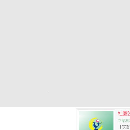
社團
立案核準
【宗旨