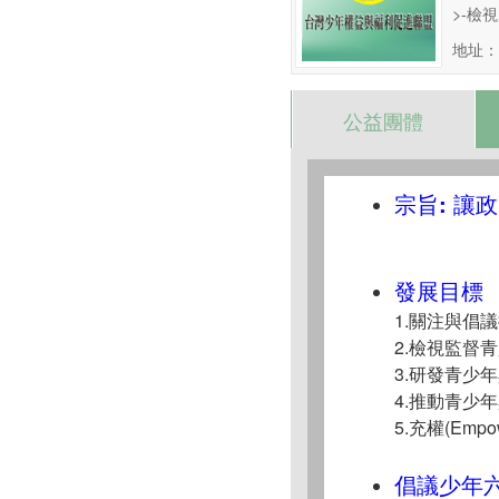
>-檢
地址：
公益團體
宗旨: 讓
發展目標
1.關注與倡
2.檢視監督
3.研發青少
4.推動青少
5.充權(Em
倡議少年