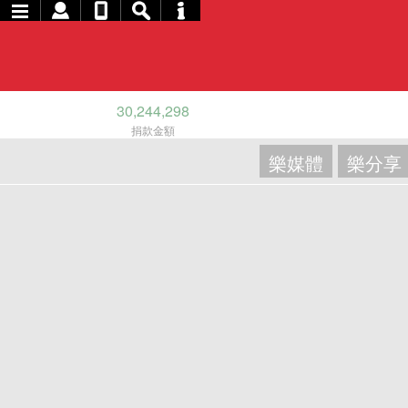
30,244,298
捐款金額
樂媒體
樂分享