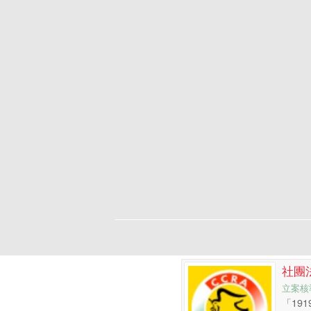
社團
立案核
「19