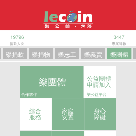
19796
3447
捐款人次
專案總數
樂捐款
樂捐物
樂志工
樂義賣
樂團體
公益團體
樂團體
申請加入
合作夥伴
樂公益平台
綜合
家庭
身心
服務
安置
障礙