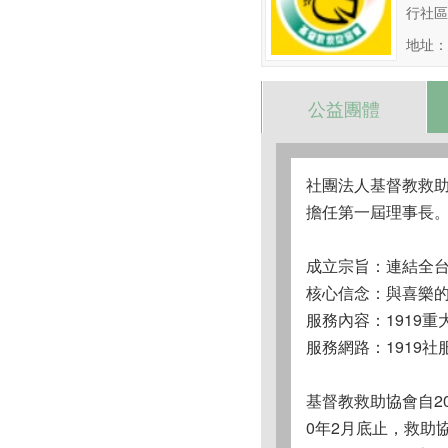
行社區
地址：
公益團體
社團法人基督教救助協會（C
擔任第一屆理事長
成立宗旨
：連結全
核心信念
：與喜樂的
服務內容
：1919
服務網路
：1919
基督教救助協會自20
0年2月底止，救助協