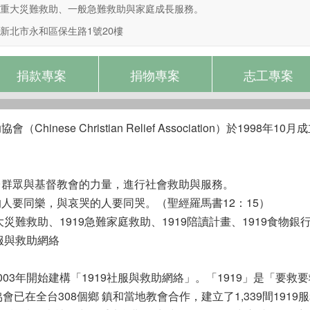
重大災難救助、一般急難救助與家庭成長服務。
新北市永和區保生路1號20樓
捐款專案
捐物專案
志工專案
hinese Christian Relief Association）於1998
。
台群眾與基督教會的力量，進行社會救助與服務。
人要同樂，與哀哭的人要同哭。（聖經羅馬書12：15）
重大災難救助、1919急難家庭救助、1919陪讀計畫、1919食物銀
社服與救助網絡
03年開始建構「1919社服與救助網絡」。「1919」是「要救要
會已在全台308個鄉 鎮和當地教會合作，建立了1,339間1919服