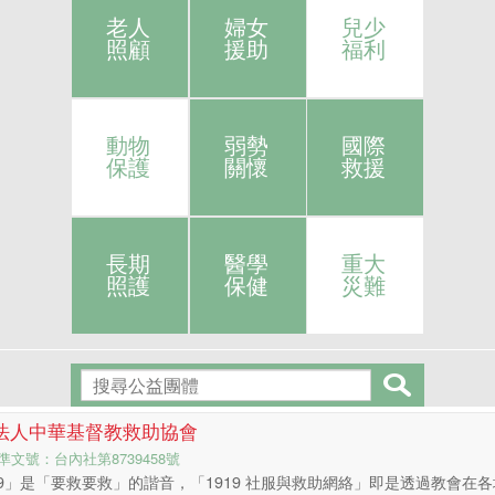
老人
婦女
兒少
照顧
援助
福利
動物
弱勢
國際
保護
關懷
救援
長期
醫學
重大
照護
保健
災難
法人中華基督教救助協會
準文號：台內社第8739458號
19」是「要救要救」的諧音，「1919 社服與救助網絡」即是透過教會在各