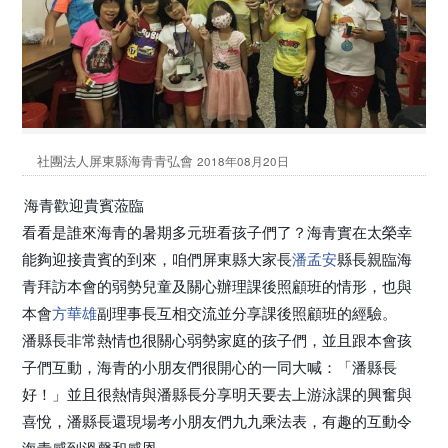
社團法人屏東縣海青青弘會
2018年08月20日
海青歡迎貴賓蒞臨
看看是誰來海青的暑期多元班看孩子們了？海青實在太榮幸
能夠迎接貴賓的到來，咱們屏東縣大家長
潘孟安
縣長親臨海
青拜訪本會的弱勢兒童及關心辦理課後照顧班的情形，也與
本會
方華雄
副理事長互相交流並分享課後照顧班的經驗。
潘縣長非常熱情也很關心弱勢家庭的孩子們，並且跟本會孩
子們互動，海青的小朋友們很開心的一同大喊：「潘縣長
好！」並且很熱情與潘縣長分享明天要去上游泳課的興奮與
喜悅，潘縣長還現場考小朋友們九九乘法表，有趣的互動令