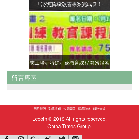
居家無障礙改善專案完成囉！
身障獨老救
志工培訓特殊訓練教育課程開始報名
獨老垃圾堆
留言專區
囉！！
關於我們
勸募流程
常見問答
與我聯絡
服務條款
Lecoin © 2018 All rights reserved.
China Times Group.