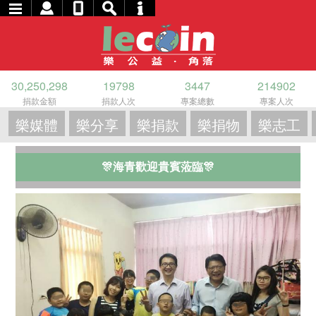
30,250,298
19798
3447
214902
捐款金額
捐款人次
專案總數
專案人次
樂媒體
樂分享
樂捐款
樂捐物
樂志工
🎊海青歡迎貴賓蒞臨🎊