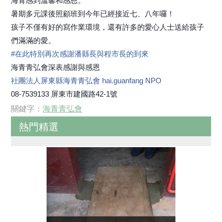
海青感到溫馨和感恩。
暑期多元課後照顧班到今年已經接近七、八年囉！
孩子不僅有好的寫作業環境，還有許多的愛心人士送給孩子
們滿滿的愛。
#
在此特別再次感謝潘縣長與程市長的到來
海青青弘會深表感謝與感恩
社團法人屏東縣海青青弘會 hai.guanfang NPO
08-7539133 屏東市建國路42-1號
關鍵字：
海青青弘會
熱門精選