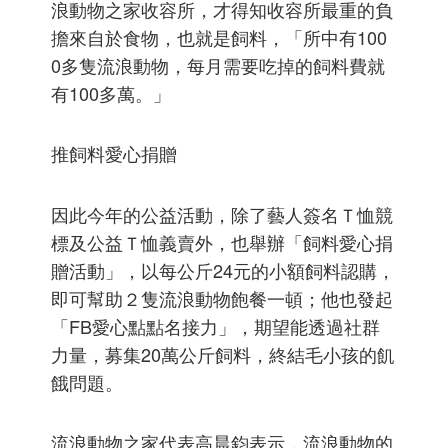
浪動物之家收容所，才得知收容所最重的負
擔來自於食物，也就是飼料，「所中有100
0多隻流浪動物，每月需要吃掉的飼料費就
有100多萬。」
推飼料愛心捐贈
因此今年的公益活動，除了藝人簽名Ｔ恤競
標及公益Ｔ恤義賣外，也舉辦「飼料愛心捐
贈活動」，以每公斤24元的小額飼料認購，
即可幫助２隻流浪動物飽餐一頓；他也發起
「FB愛心點點名接力」，期望能透過社群
力量，募集20萬公斤飼料，終結毛小孩的飢
餓問題。
流浪動物之家代表高晨鈞表示，流浪動物的