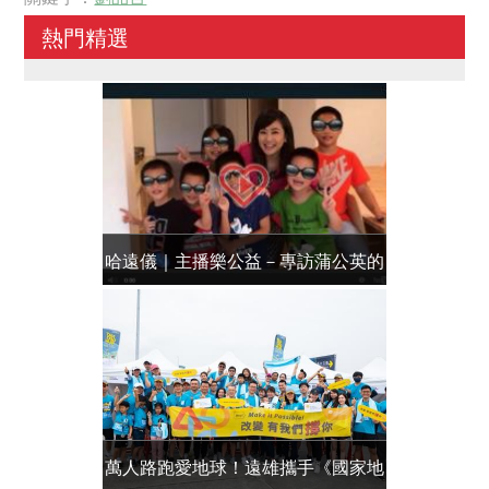
熱門精選
哈遠儀｜主播樂公益－專訪蒲公英的
洪淑芬｜主
孩子
萬人路跑愛地球！遠雄攜手《國家地
萬人路跑護