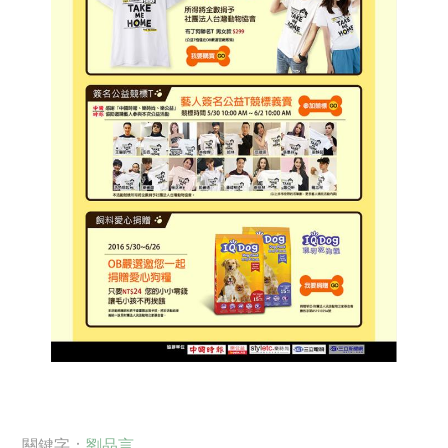
關鍵字：
劉品言