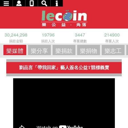
30,244,298
19796
3447
214900
捐款金額
捐款人次
專案總數
專案人次
樂媒體
樂分享
樂捐款
樂捐物
樂志工
劉品言「帶我回家」藝人簽名公益T競標義賣