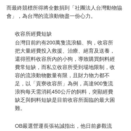
而最終競標所得將全數捐到「社團法人台灣動物協
會」，為台灣的流浪動物盡一份心力。
收容所經費短缺
台灣目前約有200萬隻流浪貓、狗，收容所
把大量經費投入救援、治療、絕育及送養，
還得照料收容所內的小狗，導致購買飼料經
費常短缺，而私立收容所受到場地限制，收
容的流浪動物數量有限，且財力物力都不
足，以「貢寮收容所」為例，高達900隻流
浪狗每天需消耗450公斤的飼料，突顯經費
缺乏與飼料短缺是目前收容所面臨的最大困
難。
OB嚴選營運長張祐誠指出，他日前參觀流