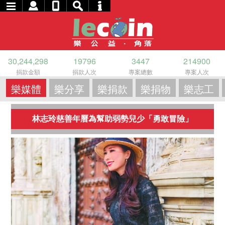
30,244,298
19796
3447
214900
捐款金額
捐款人次
專案總數
專案人次
樂媒體
樂分享
樂捐款
樂捐物
樂志工
林志玲慈善年曆為幫助弱勢兒少「勇敢冒險」