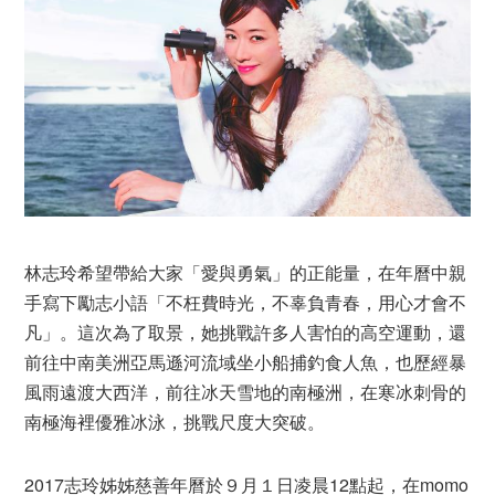
林志玲希望帶給大家「愛與勇氣」的正能量，在年曆中親
手寫下勵志小語「不枉費時光，不辜負青春，用心才會不
凡」。這次為了取景，她挑戰許多人害怕的高空運動，還
前往中南美洲亞馬遜河流域坐小船捕釣食人魚，也歷經暴
風雨遠渡大西洋，前往冰天雪地的南極洲，在寒冰刺骨的
南極海裡優雅冰泳，挑戰尺度大突破。
2017志玲姊姊慈善年曆於９月１日凌晨12點起，在momo