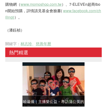
購物網（
www.momoshop.com.tw
）、7-ELEVEn超商ibo
n開始預購，詳情請見基金會臉書(
www.facebook.com/ch
ilingjj
）。
（潘鈺楨）
關鍵字：
林志玲
、
慈善年曆
熱門精選
哈遠儀｜主播樂公益－專訪蒲公英的
洪淑芬｜主