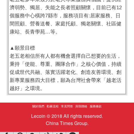
濟弱勢、獨居、失能之長者照顧關懷，目前已有12
個服務中心橫跨7縣市，服務項目有:居家服務、日
間照顧、營養送餐、家庭托顧、獨老關懷、社區健
康站、長青學苑…等。
▲願景目標
老五老相信所有人都有機會選擇自己想要的生活，
秉持「使能、尊重、團隊合作」之核心價值，持續
促成世代共融、落實活躍老化、創造友善環境、創
新專業服務四大目標，願為台灣社會帶來「越老活
越好」之環境。
關於我們
勸募流程
常見問答
與我聯絡
服務條款
Lecoin © 2018 All rights reserved.
China Times Group.