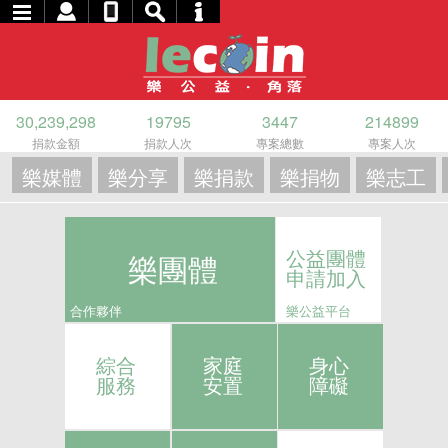
30,239,298
19795
3447
214899
捐款金額
捐款人次
專案總數
專案人次
樂媒體
樂分享
樂捐款
樂捐物
樂志工
公益團體
樂團體
申請加入
合作夥伴
樂公益平台
綜合
家庭
身心
服務
安置
障礙