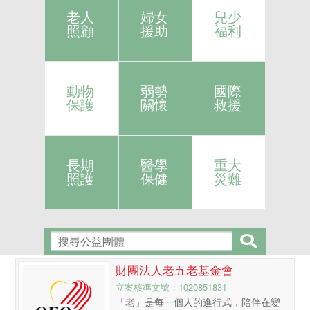
老人
婦女
兒少
照顧
援助
福利
動物
弱勢
國際
保護
關懷
救援
長期
醫學
重大
照護
保健
災難
財團法人老五老基金會
立案核準文號：1020851831
「老」是每一個人的進行式，陪伴在變