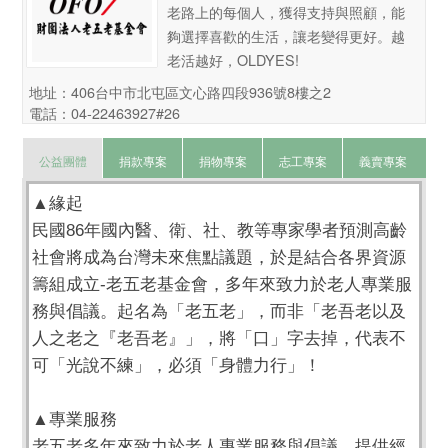
老路上的每個人，獲得支持與照顧，能
夠選擇喜歡的生活，讓老變得更好。越
老活越好，OLDYES!
地址：406台中市北屯區文心路四段936號8樓之2
電話：04-22463927#26
公益團體
捐款專案
捐物專案
志工專案
義賣專案
▲緣起
民國86年國內醫、衛、社、教等專家學者預測高齡
社會將成為台灣未來焦點議題，於是結合各界資源
籌組成立-老五老基金會，多年來致力於老人專業服
務與倡議。起名為「老五老」，而非「老吾老以及
人之老之『老吾老』」，將「口」字去掉，代表不
可「光說不練」，必須「身體力行」！
▲專業服務
老五老多年來致力於老人專業服務與倡議，提供經