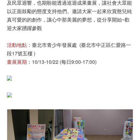
及民眾迴響，也期盼能透過巡迴成果畫展，讓社會大眾能
以正面鼓勵的態度支持他們。邀請大家一起來欣賞憨兒純
真可愛的的創作，讓心中那美麗的夢想，從分享開始~歡
迎大家踴躍參觀
活動地點
：臺北市青少年發展處 (臺北市中正區仁愛路一
段17號五樓 )
畫展展期
：10/13-10/22 (每日9:00-17:00)​