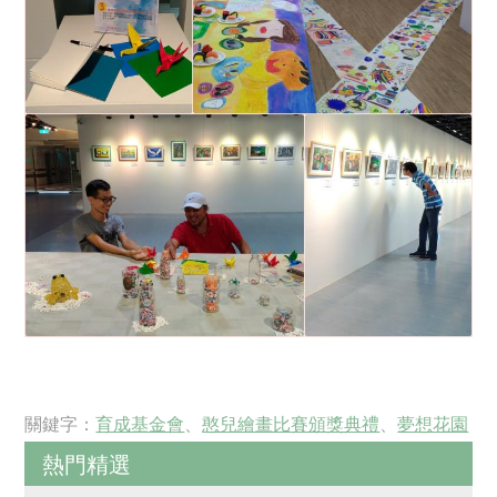
關鍵字：
育成基金會
、
憨兒繪畫比賽頒獎典禮
、
夢想花園
熱門精選