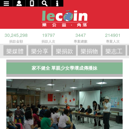
30,245,298
19797
3447
214901
捐款金額
捐款人次
專案總數
專案人次
樂媒體
樂分享
樂捐款
樂捐物
樂志工
家不健全 單親少女學壞成傳播妹