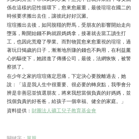
係在這樣的惡性循環下，愈來愈嚴重，最後瑄瑄在國二的
時候要求搬出去住，讓彼此好好沉澱。
瑄瑄搬出去後，如同脫韁的野馬，受朋友的影響開始走向
墮落，剛開始錢不夠就跟媽媽拿，接著就去當工讀生打
工，也因此荒廢了學業。而對物質愈來愈重視的瑄瑄，過
著玩日愒歲的日子，漸漸地所賺的錢也不夠用，在利益薰
心的驅使下，她踏進了傳播公司，最後，法網恢恢，被警
察抓了。
在少年之家的瑄瑄痛定思痛，下定決心要脫離過去，她
說：「這是我人生中很重要、很必要的轉戾點，我學會分
辨是非善惡並慎選朋友，將來我想當個負責的好媽媽，並
找個負責的好爸爸，給孩子一個幸福、健全的家庭。」
資料提供：
財團法人礦工兒子教育基金會
關鍵字：
單親