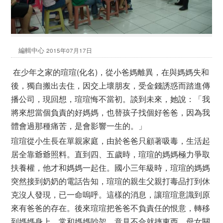
編輯中心
2015年07月17日
在少年之家的瑄瑄(化名)，從小爸媽離異，在與媽媽失和
後，獨自搬出去住，因交上壞朋友，受金錢誘惑而踏進傳
播公司，現回想，瑄瑄悔不當初。談到未來，她說：「我
將來想當個負責的好媽媽，也替孩子找個好爸爸，因為我
體會過那種痛苦，是會影響一生的。」
瑄瑄從小生長在單親家庭，由於爸爸只顧著吸毒，生活起
居全靠爺爺照料。直到四、五歲時，瑄瑄的媽媽極力爭取
扶養權，他才和媽媽一起住。國小三年級時，瑄瑄的媽媽
突然接到奶奶的電話告知，瑄瑄的親生父親打毒品打到休
克沒人發現，已一命嗚呼。這樣的消息，讓瑄瑄意識到原
來有爸爸的存在。後來瑄瑄把爸爸不負責任的恨意，轉移
到媽媽身上，常和媽媽吵架，意見不合就摔東西，母女關