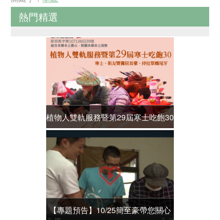
熱門精選
植物人雙軌服務暨第29屆寒士吃飽30
植物人雙軌
寒士、街友暨獨居長輩、待拉單媽尾
寒士、街友
牙
【專題預告】10/25簡至豪帶您關心
微電影