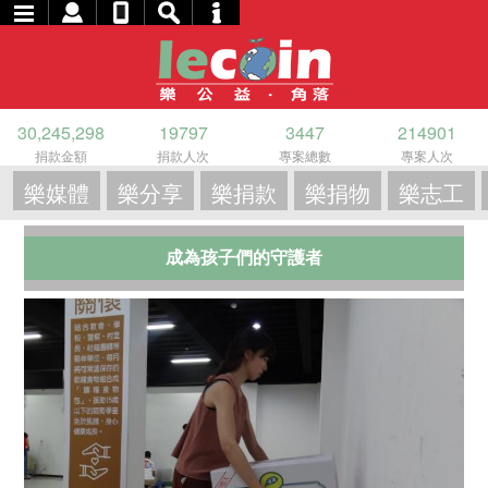
30,245,298
19797
3447
214901
捐款金額
捐款人次
專案總數
專案人次
樂媒體
樂分享
樂捐款
樂捐物
樂志工
成為孩子們的守護者