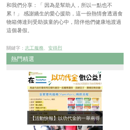
和我們分享：「 因為是幫助人，所以一點也不
累！」 感謝嬌生的愛心援助，這一份熱情會透過食
物箱傳達到受助孩童的心中，陪伴他們健康地渡過
這個暑假。
關鍵字：
志工服務
、
安得烈
熱門精選
【活動快報】以功代金的一舉兩得
【幸福