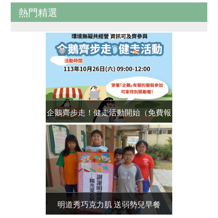
熱門精選
企鵝齊步走！健走活動開始（免費報
代言結合公益
名）
明道秀巧克力肌 送弱勢兒早餐
2016乳