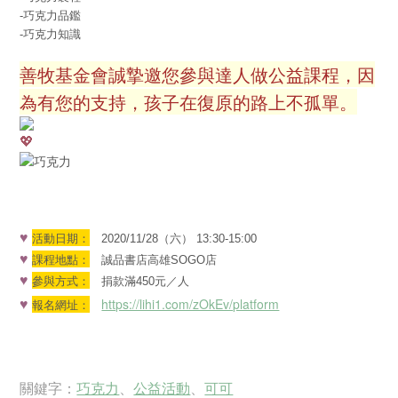
-巧克力品鑑
-巧克力知識
⠀
善牧基金會誠摯邀您參與達人做公益課程，因
為有您的支持，孩子在復原的路上不孤單。
⠀
♥
活動日期：
2020/11/28（六） 13:30-15:00
♥
課程地點：
誠品書店高雄SOGO店
♥
參與方式：
捐款滿450元／人
♥
https://lihi1.com/zOkEv/platform
報名網址：
關鍵字：
巧克力
、
公益活動
、
可可