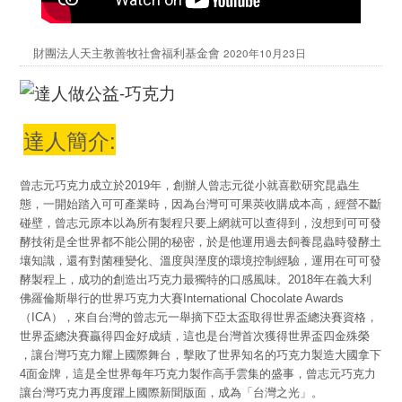
財團法人天主教善牧社會福利基金會
2020年10月23日
達人簡介:
曾志元巧克力成立於2019年，創辦人曾志元從小就喜歡研究昆蟲生
態，一開始踏入可可產業時，因為台灣可可果莢收購成本高，經營不斷
碰壁，曾志元原本以為所有製程只要上網就可以查得到，沒想到可可發
酵技術是全世界都不能公開的秘密，於是他運用過去飼養昆蟲時發酵土
壤知識，還有對菌種變化、溫度與溼度的環境控制經驗，運用在可可發
酵製程上，成功的創造出巧克力最獨特的口感風味。2018年在義大利
佛羅倫斯舉行的世界巧克力大賽International Chocolate Awards
（ICA），來自台灣的曾志元一舉摘下亞太盃取得世界盃總決賽資格，
世界盃總決賽贏得四金好成績，這也是台灣首次獲得世界盃四金殊榮
，讓台灣巧克力耀上國際舞台，擊敗了世界知名的巧克力製造大國拿下
4面金牌，這是全世界每年巧克力製作高手雲集的盛事，曾志元巧克力
讓台灣巧克力再度躍上國際新聞版面，成為「台灣之光」。