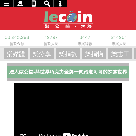
30,245,298
19797
3447
214901
捐款金額
捐款人次
專案總數
專案人次
樂媒體
樂分享
樂捐款
樂捐物
樂志工
達人做公益-與世界巧克力金牌一同踏進可可的探索世界