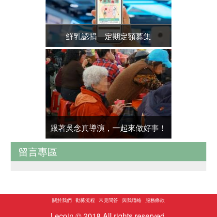
鮮乳認捐 定期定額募集
人安基金會-
跟著吳念真導演，一起來做好事！
留言專區
關於我們
勸募流程
常見問答
與我聯絡
服務條款
Lecoin © 2018 All rights reserved.