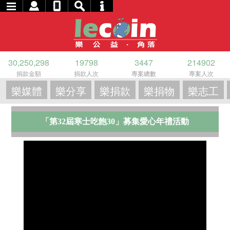
30,250,298
19798
3447
214902
捐款金額
捐款人次
專案總數
專案人次
樂媒體
樂分享
樂捐款
樂捐物
樂志工
「第32屆寒士吃飽30」募集愛心年禮活動