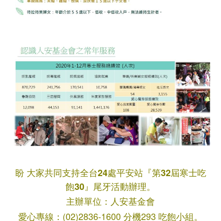
盼
大家共同支持全台24處平安站『第32屆寒士吃
飽30』尾牙活動辦理。
主辦單位：人安基金會
愛心專線：(02)2836-1600 分機293 吃飽小組
。