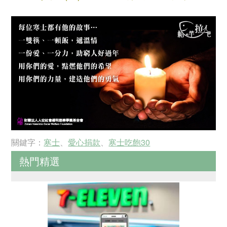
關鍵字：
寒士
、
愛心捐款
、
寒士吃飽30
熱門精選