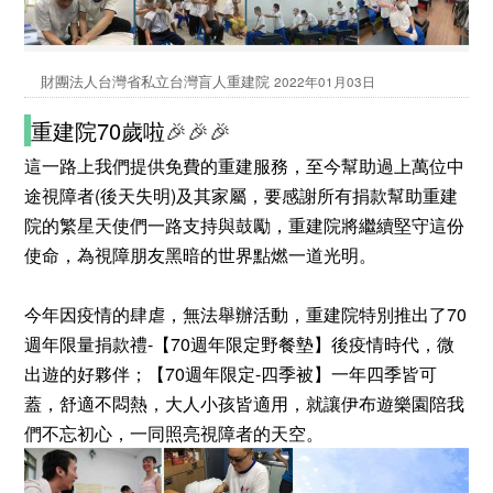
財團法人台灣省私立台灣盲人重建院
2022年01月03日
重建院70歲啦
🎉🎉🎉
這一路上我們提供免費的重建服務，至今幫助過上萬位中
途視障者(後天失明)及其家屬，要感謝所有捐款幫助重建
院的繁星天使們一路支持與鼓勵，重建院將繼續堅守這份
使命，為視障朋友黑暗的世界點燃一道光明。
今年因疫情的肆虐，無法舉辦活動，重建院特別推出了70
週年限量捐款禮-【70週年限定野餐墊】後疫情時代，微
出遊的好夥伴；【70週年限定-四季被】一年四季皆可
蓋，舒適不悶熱，大人小孩皆適用，就讓伊布遊樂園陪我
們不忘初心，一同照亮視障者的天空。