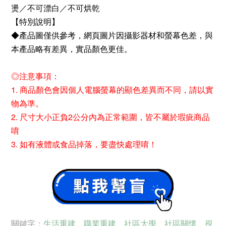
燙／不可漂白／不可烘乾
【特別說明】
◆產品圖僅供參考，網頁圖片因攝影器材和螢幕色差，與
本產品略有差異，實品顏色更佳。
◎注意事項：
1. 商品顏色會因個人電腦螢幕的顯色差異而不同，請以實
物為準。
2. 尺寸大小正負2公分內為正常範圍，皆不屬於瑕疵商品
唷
3. 如有液體或食品掉落，要盡快處理唷！
關鍵字：
生活重建
、
職業重建
、
社區大學
、
社區關懷
、
視