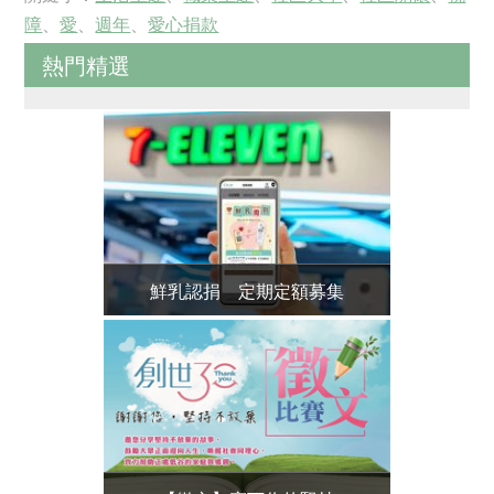
障
、
愛
、
週年
、
愛心捐款
熱門精選
鮮乳認捐 定期定額募集
人安基金會-