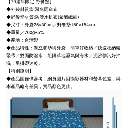
【70週年限定-野餐墊】
◆外袋材質:防潑水雨傘布
◆野餐墊材質:防潑水帆布(聚酯纖維)
◆尺寸：外袋25×30cm／野餐墊150×154cm
◆重量／700g±5%
◆產地：台灣製
◆產品特性：獨立餐墊與外袋，簡單好收納／快速收納鬆
緊帶／雙面防潑水，阻隔草地濕氣與海水／泥沙髒污好沖
洗，吊掛即速乾。
【特別說明】
◆產品圖僅供參考，網頁圖片因攝影器材和螢幕色差，與
本產品略有差異，實品顏色更佳。