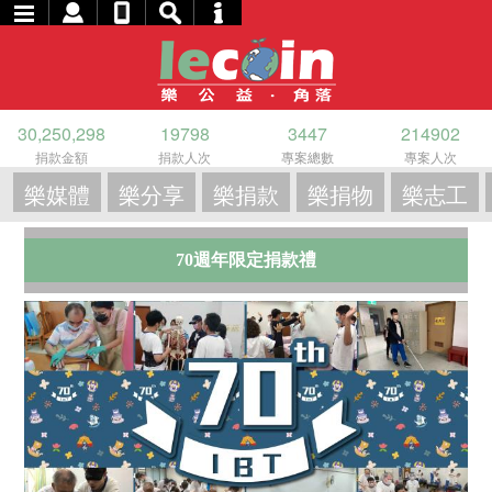
30,250,298
19798
3447
214902
捐款金額
捐款人次
專案總數
專案人次
樂媒體
樂分享
樂捐款
樂捐物
樂志工
70週年限定捐款禮