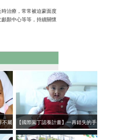
及時治療，常常被迫蒙面度
立顱顏中心等等，持續關懷
界不屬
【國際園丁認養計畫】一再錯失的手
【國際園丁認養
術