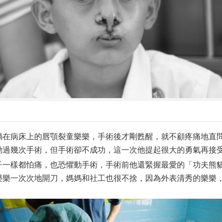
躺在病床上的唇顎裂童樂樂，手術後才剛甦醒，就不顧疼痛地直
動過幾次手術，但手術卻不成功，這一次他提起很大的勇氣再接
一樣都怕痛，也恐懼動手術，手術前他還緊握最愛的「功夫熊
樂樂一次次地開刀，媽媽和社工也很不捨，因為外表清秀的樂樂
。