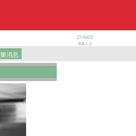
214902
專案人次
樂消息