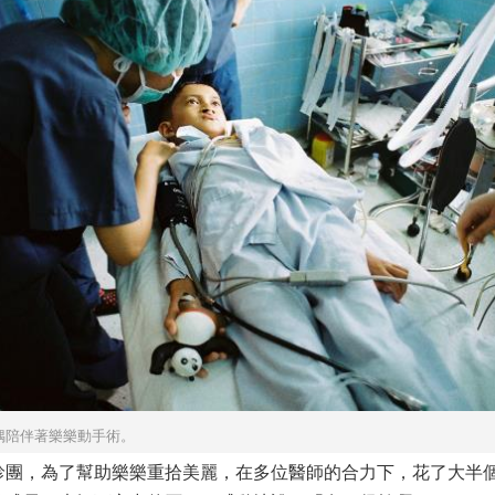
偶陪伴著樂樂動手術。
團，為了幫助樂樂重拾美麗，在多位醫師的合力下，花了大半