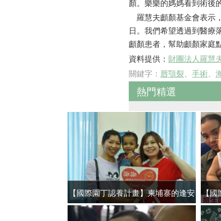
顏。樂樂的媽媽看到術後
羅慧夫顱顏基金會表示，
日。我們希望透過到醫療
顱顏患者，幫助顱顏家庭
資料提供：
財團法人羅慧
關鍵字：
唇顎裂
、
手術
、
熱門精選
【國際園丁認養計畫】柬埔寨的逢安
【國