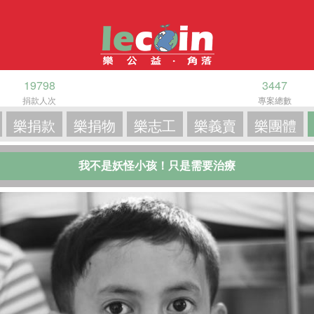
19798
3447
捐款人次
專案總數
樂捐款
樂捐物
樂志工
樂義賣
樂團體
我不是妖怪小孩！只是需要治療