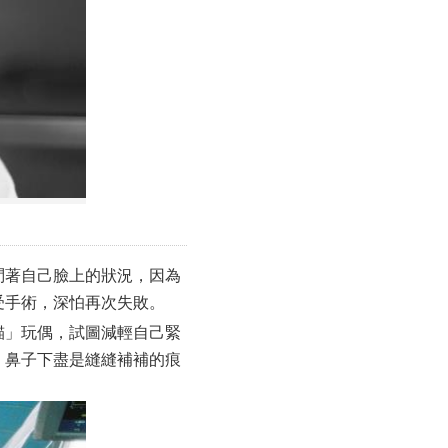
問著自己臉上的狀況，因為
受手術，深怕再次失敗。
貓」玩偶，試圖減輕自己緊
，鼻子下盡是縫縫補補的痕