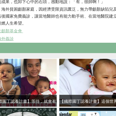
的成果，也卸下心中的石頭，感動地說：「有，很帥啊！」
海外貧困顱顏家庭，因經濟受限資訊匱泛，無力帶顱顏缺陷兒
落後國家免費義診，讓當地醫師也有能力動手術、在當地醫院建
點燃人生希望。
夫顱顏基金會
海外義診
際園丁認養計畫】等待，就會有
【國際園丁認養計畫】這個世
奇蹟
於我