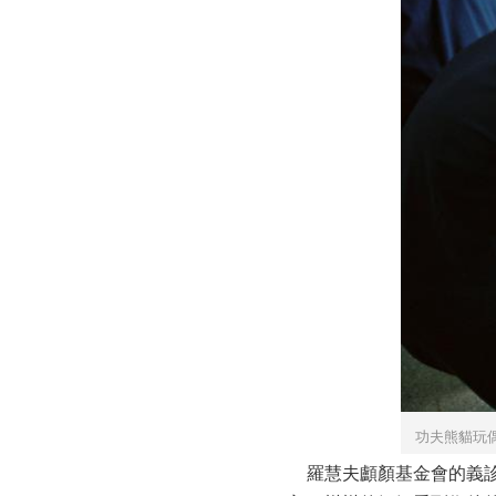
功夫熊貓玩
羅慧夫顱顏基金會的義診