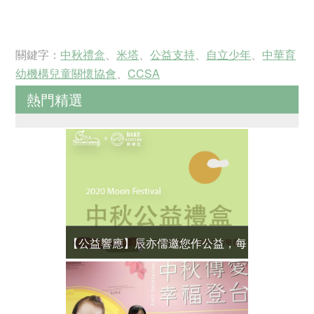
關鍵字：
中秋禮盒
、
米塔
、
公益支持
、
自立少年
、
中華育
幼機構兒童關懷協會
、
CCSA
熱門精選
【公益響應】辰亦儒邀您作公益，每
【公益響應
份中秋禮盒幫您捐 $100 元
兒繼