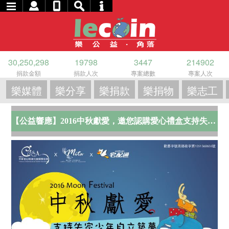
30,250,298
19798
3447
214902
捐款金額
捐款人次
專案總數
專案人次
樂媒體
樂分享
樂捐款
樂捐物
樂志工
【公益響應】2016中秋獻愛，邀您認購愛心禮盒支持失家少年