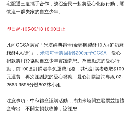
宅配通三度攜手合作，號召全民一起將愛心化做行動，關
懷這一群失家的自立少年。
即日起-105/09/13 18:00日止
凡向CCSA購買「米塔經典禮盒(金磚鳳梨酥10入+鮮奶麻
糬酥4入/盒)」，
米塔每盒將回捐$200元予CCSA
，愛心
捐款將用於協助自立少年實踐夢想。為鼓勵您的愛心行
動，前100盒訂購者享免運費服務，其他訂購者收取$100
元運費，再次謝謝您的愛心響應。愛心訂購諮詢專線 02-
2563-9595分機803林小姐
注意事項：中秋禮盒認購活動，將由米塔開立發票並隨禮
盒寄出，不開立捐款收據，謝謝您