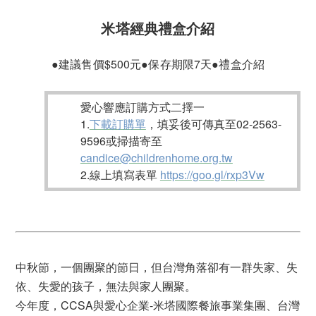
米塔經典禮盒介紹
●建議售價$500元●保存期限7天●禮盒介紹
愛心響應訂購方式二擇一
1.
下載訂購單
，填妥後可傳真至02-2563-
9596或掃描寄至
candice@childrenhome.org.tw
2.線上填寫表單
https://goo.gl/rxp3Vw
中秋節，一個團聚的節日，但台灣角落卻有一群失家、失
依、失愛的孩子，無法與家人團聚。
今年度，CCSA與愛心企業-米塔國際餐旅事業集團、台灣