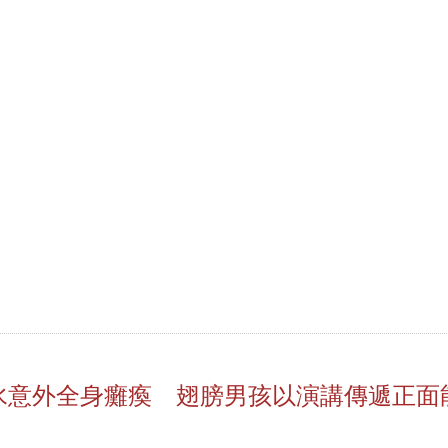
水意外全身癱瘓 翅膀男孩以演講傳遞正面