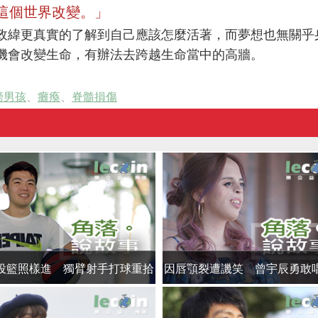
這個世界改變。」
政緯更真實的了解到自己應該怎麼活著，而夢想也無關乎
機會改變生命，有辦法去跨越生命當中的高牆。
膀男孩
、
癱瘓
、
脊髓損傷
投籃照樣進 獨臂射手打球重拾
因唇顎裂遭譏笑 曾宇辰勇敢
自信
信美