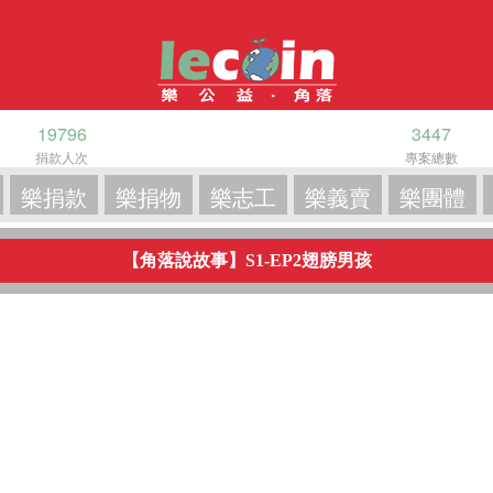
19796
3447
捐款人次
專案總數
樂捐款
樂捐物
樂志工
樂義賣
樂團體
【角落說故事】S1-EP2翅膀男孩