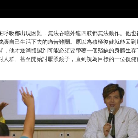
主呼吸都出現困難，無法吞嚥外連四肢都無法動作。他也
成讓自己生活下去的痛苦難關。原以為積極復健就能回到
臂，他才逐漸體認到可能必須要帶著一個殘缺的身體生存
對人群、甚至開始討厭照鏡子，直到視為目標的一位復健