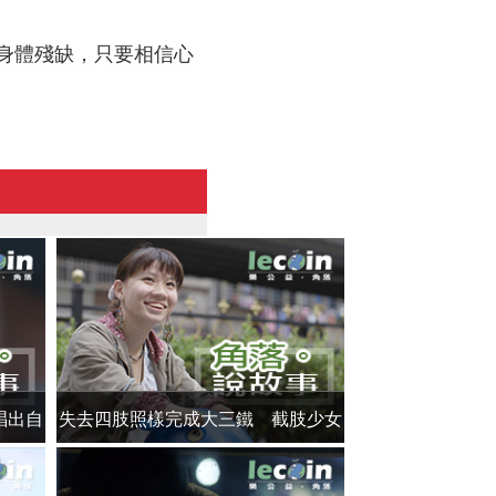
身體殘缺，只要相信心
唱出自
失去四肢照樣完成大三鐵 截肢少女
曾因霸凌而輕生
勇敢挑戰自我
以研