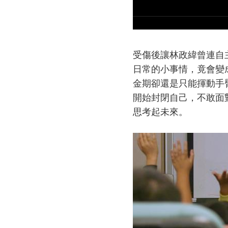
受傷後讓林政緯曾連自
日常的小事情，竟會變
金期卻還是只能揮動手
開始封閉自己，不敢面
思考起未來。