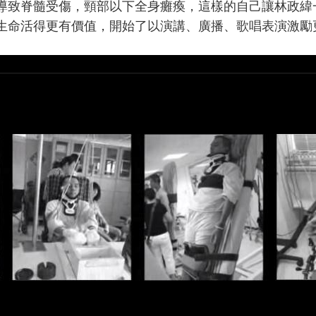
導致脊髓受傷，頸部以下全身癱瘓，這樣的自己讓林政緯
生命活得更有價值，開始了以演講、廣播、歌唱表演激勵