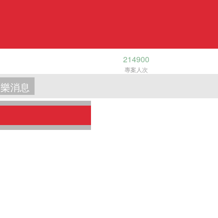
214900
專案人次
樂消息