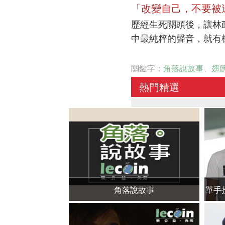
「改變自己，不要被
歷經生死關頭後，讓林
中最純粹的聲音，就有
關鍵字：
角落說故事
、
翅
熱門精選
角落說故事
單手