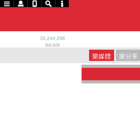
30,244,298
捐款金額
樂媒體
樂分享