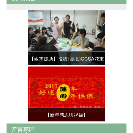
【亟需援助】投我1票 助CCSA花東
青少年自立服務計劃！
【新年感恩與祝福】
留言專區