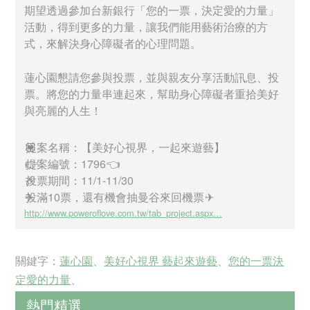
期望透過參加台新銀行「您的一票，決定愛的力量」
活動，得到更多的力量，讓我們能用藝術治療的方
式，來解決身心障礙者的心理問題。
蓮心園懇請您參與投票，並與親友分享活動訊息、投
票。將您的力量串連起來，幫助身心障礙者重拾美好
與亮麗的人生！
💟
提案名稱：【美好心視界，一起來遊藝】
👉
提案編號：1796
👈
🎉
投票期間：11/1-11/30
✈
投滿10票，還有機會抽曼谷來回機票
✈
http://www.poweroflove.com.tw/tab_project.aspx…
關鍵字：
蓮心園
、
美好心視界 藝起來遊藝
、
您的一票決
定愛的力量
、
熱門精選