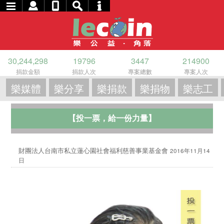
30,244,298
19796
3447
214900
捐款金額
捐款人次
專案總數
專案人次
樂媒體
樂分享
樂捐款
樂捐物
樂志工
【投一票，給一份力量】
財團法人台南市私立蓮心園社會福利慈善事業基金會
2016年11月14
日