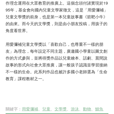
作理念運用在大眾教育的推廣上。這個念頭付諸實現於19
95年，基金會向國內兒童文學家徵文，這是「用愛彌補」
兒童文學獎的前身，也是第一本兒童故事書《箭靶小牛》
的由來。而今天的文學獎，則是由小朋友投稿，用孩子的
角度看世界。
用愛彌補兒童文學獎以「喜歡自己，也尊重不一樣的朋
友」為理念，每年設定不同主題，廣邀國小學童以圖文創
作的方式參與，並將得獎作品以兒童繪本、話劇、晨間說
故事的形式向社會大眾推廣，讓一般孩子認識並學習接納
不一樣的生命。此系列作品也被許多國小老師選為「生命
教育」課程教材之一。
關鍵字：
用愛彌補
、
兒童
、
文學獎
、
游泳
、
動物
、
鱷魚