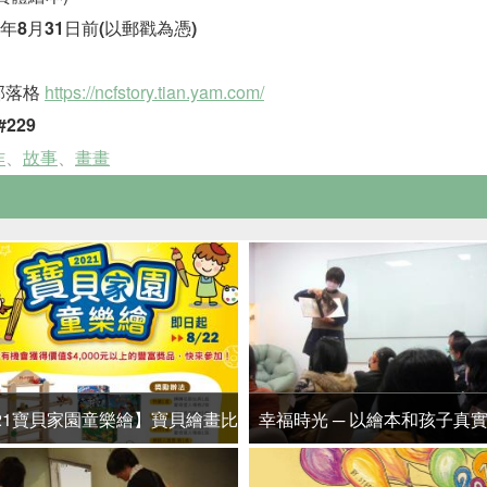
年8月31日前(以郵戳為憑)
部落格
https://ncfstory.tian.yam.com/
#229
作
、
故事
、
畫畫
021寶貝家園童樂繪】寶貝繪畫比
幸福時光 ─ 以繪本和孩子真
賽開跑啦 ~