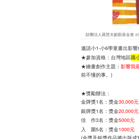
財團法人羅慧夫顱顏基金會
2
邀請小1-小6學童畫出影
★參加資格：台灣地區
國小
★繪畫創作主題：
影響我最
前不懂的事。)
★獎勵辦法：
金牌獎1名：獎金
30,000元
銀牌獎1名：獎金
20,000元
佳 作3名：獎金
5000元
入 圍5名：獎金
1000元
(金獎及銀獎作品將出版成