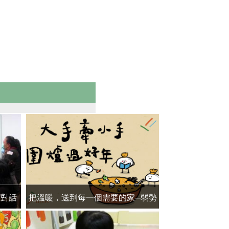
實對話
把溫暖，送到每一個需要的家─弱勢
愛心不打烊 陪
家庭圍爐計畫