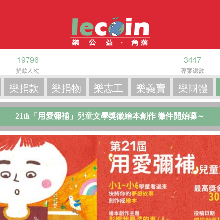
19796
3447
捐款人次
專案總數
樂捐款
樂捐物
樂志工
樂義賣
樂團體
21th「用愛彌補」兒童文學獎徵繪本創作 徵件開始囉～