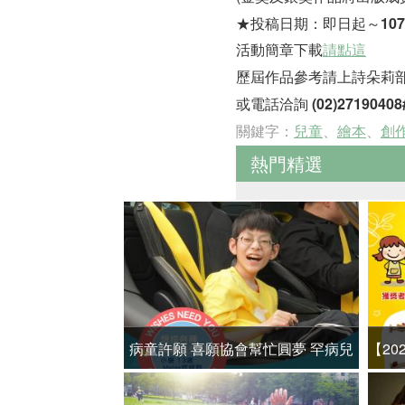
★投稿日期：
即日起～107
活動簡章下載
請點這
歷屆作品參考請上詩朵莉
或電話洽詢 (02)27190408
關鍵字：
兒童
、
繪本
、
創
熱門精選
病童許願 喜願協會幫忙圓夢 罕病兒
【2
小樂喜搭跑車兜風