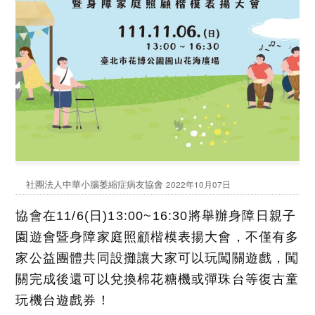
社團法人中華小腦萎縮症病友協會
2022年10月07日
協會在11/6(日)13:00~16:30將舉辦身障日親子
園遊會暨身障家庭照顧楷模表揚大會，不僅有多
家公益團體共同設攤讓大家可以玩闖關遊戲，闖
關完成後還可以兌換棉花糖機或彈珠台等復古童
玩機台遊戲券！