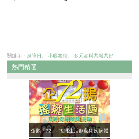
關鍵字：
身障日
、
小腦萎縮
、
多元參與共融共好
熱門精選
企鵝「72」- 搖擺生活趣藝術疾病體
全