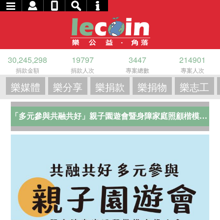
30,245,298
19797
3447
214901
捐款金額
捐款人次
專案總數
專案人次
樂媒體
樂分享
樂捐款
樂捐物
樂志工
「多元參與共融共好」親子園遊會暨身障家庭照顧楷模表揚大會活動