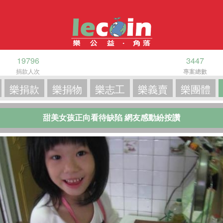
19796
3447
捐款人次
專案總數
樂捐款
樂捐物
樂志工
樂義賣
樂團體
甜美女孩正向看待缺陷 網友感動紛按讚