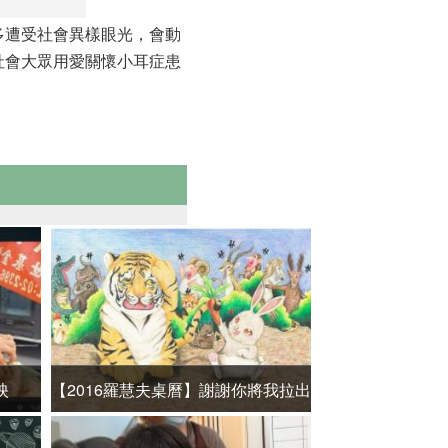
多遭受社會異樣眼光，會動
社會大眾用愛關懷小耳症患
映
【2016羅慧夫桌曆】謝謝你將我拉出
【2016羅慧夫
恐懼