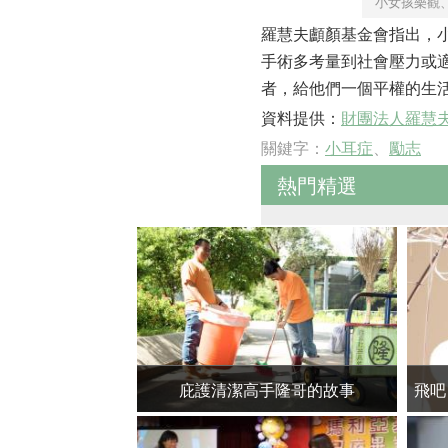
小女孩樂觀
羅慧夫顱顏基金會指出，
手術多考量到社會壓力或
者，給他們一個平權的生
資料提供：
財團法人羅慧
關鍵字：
小耳症
、
勵志
熱門精選
庇護清潔高手隆哥的故事
飛吧