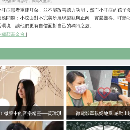
、成熟的正向思考，獲網友盛讚。
小耳症患者重建耳朵，並不能改善聽力功能，然而小耳症的孩子
適應問題；小泫面對不完美所展現樂觀與正向，實屬難得。呼籲
活環境，讓他們更有自信面對自己的獨特之處。
夫顱顏基金會
|
！微聲中的音樂精靈──黃瑋琪
微電影單親媽地瓜 感動上