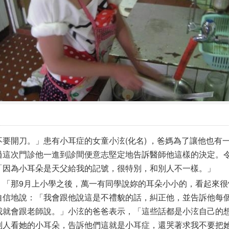
要開刀。」患有小耳症的女童小泫(化名) ，爸媽為了讓他也有
過這次門診他一進到診間便意志堅定地告訴醫師他這樣的決定。
「因為小耳朵是天父給我的記號，很特別，和別人不一樣。」
：「那9月上小學之後，萬一有同學說妳的耳朵小小的，看起來很
自信地說：「我會跟他說這是不禮貌的話，糾正他，並告訴他每
我就會跟老師說。」小泫的爸爸表示，「這些話都是小泫自己的
別人看她的小耳朵，告訴他們這就是小耳症，還哭著求我不要把