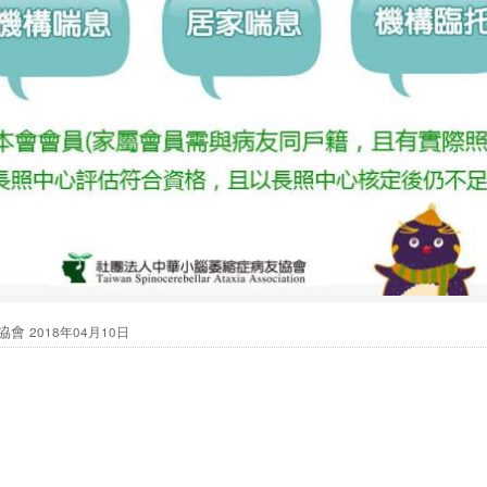
友協會
2018年04月10日
，
，