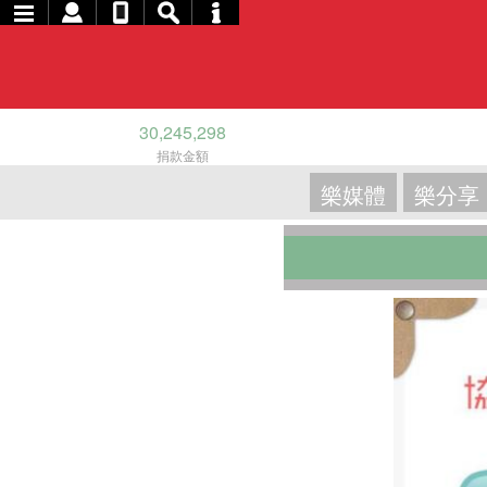
30,245,298
捐款金額
樂媒體
樂分享