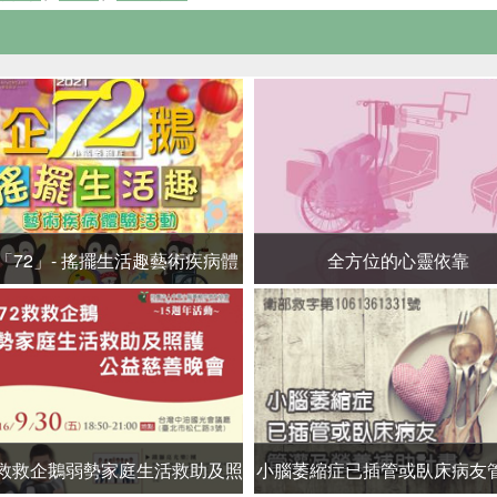
「72」- 搖擺生活趣藝術疾病體
全方位的心靈依靠
驗活動
72救救企鵝弱勢家庭生活救助及照
小腦萎縮症已插管或臥床病友