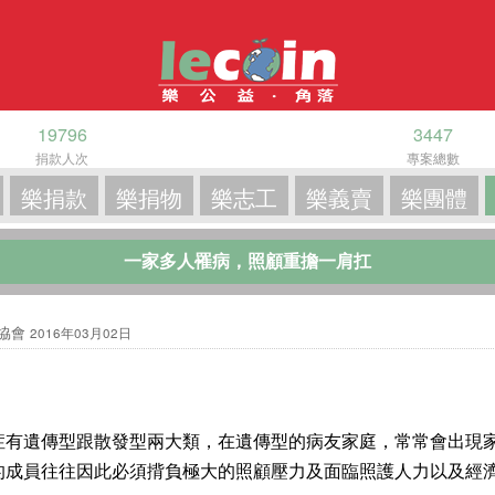
19796
3447
捐款人次
專案總數
樂捐款
樂捐物
樂志工
樂義賣
樂團體
一家多人罹病，照顧重擔一肩扛
友協會
2016年03月02日
遺傳型跟散發型兩大類，在遺傳型的病友家庭，常常會出現家
的成員往往因此必須揹負極大的照顧壓力及面臨照護人力以及經