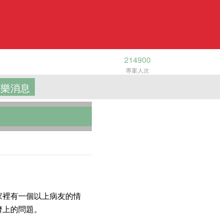
214900
專案人次
樂消息
裡有一個以上病友的情
濟上的問題。