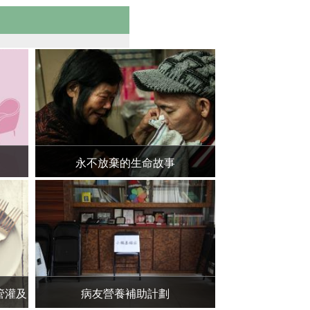
永不放棄的生命故事
紓緩少女
管灌及
病友營養補助計劃
企鵝家族邀您