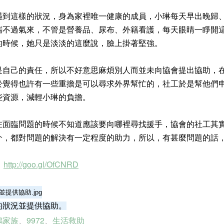
這樣的狀況，身為家裡唯一健康的成員，小琳每天早出晚歸、
喘不過氣來，不管是營養品、尿布、外籍看護，每天眼睛一睜開
的時候，她只是淡淡的這麼說，臉上掛著堅強。
己的責任，所以不好意思麻煩別人而並未向協會提出協助，在
於覺得也許有一些重擔是可以尋求外界幫忙的，社工於是幫他們
些資源，減輕小琳的負擔。
臨問題的時候不知道應該要向哪裡尋找援手，協會的社工其實
介，都對問題的解決有一定程度的助力，所以，有甚麼問題的話
http://goo.gl/OfCNRD
：
的狀況並提供協助。
鵝家族
、
9972
、
生活救助