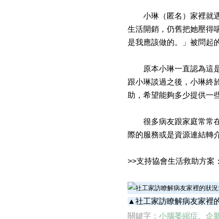
小琳（匿名）家裡就遇到
生活開銷，仍舊把她壓得
是我應該做的。」被問起
原本小琳一直認為這是自
跟小琳談過之後，小琳終
助，希望能夠多少提供一
很多病友跟家庭常常在面
際的服務或是資源連結轉
>>支持協會生活救助方案
▲社工家訪瞭解病友家裡
關鍵字：
小腦萎縮症
、
企