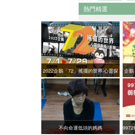
熱門精選
2022企鵝「72」搖擺的世界 心靈探
企鵝
索線上影展
不向命運低頭的媽媽
99