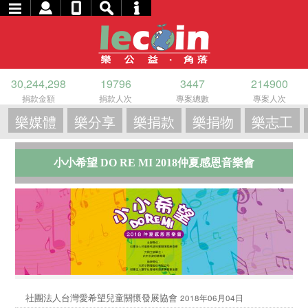
30,244,298
19796
3447
214900
捐款金額
捐款人次
專案總數
專案人次
樂媒體
樂分享
樂捐款
樂捐物
樂志工
小小希望 DO RE MI 2018仲夏感恩音樂會
社團法人台灣愛希望兒童關懷發展協會
2018年06月04日