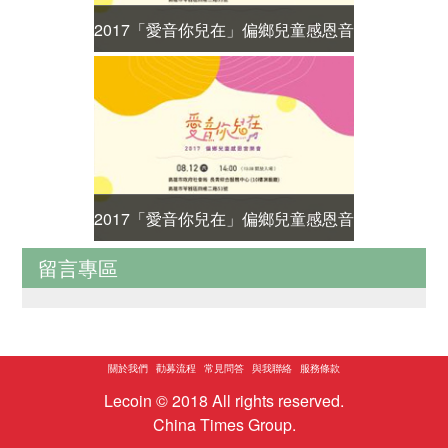
2017「愛音你兒在」偏鄉兒童感恩音
家不健全
樂會
2017「愛音你兒在」偏鄉兒童感恩音
送報專案 
留言專區
樂會
關於我們
勸募流程
常見問答
與我聯絡
服務條款
Lecoin © 2018 All rights reserved.
China Times Group.