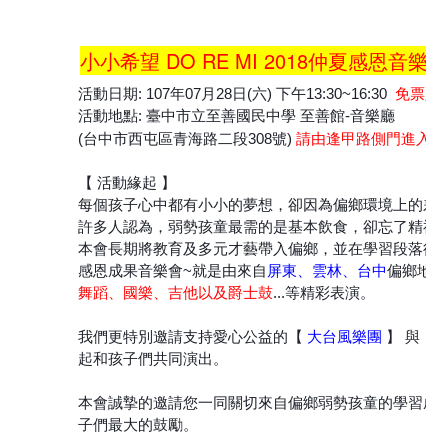
小小希望 DO RE MI 2018仲夏感恩音樂
免票入
活動日期: 107年07月28日(六) 下午13:30~16:30
活動地點: 臺中市立至善國民中學 至善館-音樂廳
請由逢甲路側門進入會
(台中市西屯區青海路二段308號)
【 活動緣起 】
每個孩子心中都有小小的夢想，卻因為偏鄉環境上的差
許多人認為，弱勢孩童最需的是基本飲食，卻忘了精神
本會長期將教育及多元才藝帶入偏鄉，並在學習段落後
感恩成果音樂會~就是由來自
屏東、雲林、台中
偏鄉地區
舞蹈、國樂、吉他以及爵士鼓
...等精彩表演。
我們更特別邀請支持愛心公益的【
大台風樂團
】 與【
起和孩子們共同演出。
本會誠摯的邀請您一同關切來自偏鄉弱勢孩童的學習成
子們最大的鼓勵。