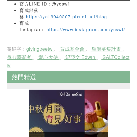
官方LINE ID：@ycswf
育成部落
格
https://yc19940207.pixnet.net/blog
育成
Instagram
https://www.instagram.com/ycswf/
關鍵字：
givingtreetw
、
育成基金會
、
聖誕募集計畫
、
身心障礙者
、
愛心大使
、
紀亞文 Edwin
、
SALTCollect
iv
熱門精選