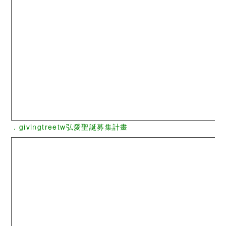
．givingtreetw弘愛聖誕募集計畫