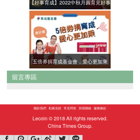
【好事育成】2022中秋月圓育見好事
中山堂〝最
8/12預購優惠中
五倍券捐育成基金會，愛心更加乘
中山堂〝最
留言專區
關於我們
勸募流程
常見問答
與我聯絡
服務條款
Lecoin © 2018 All rights reserved.
China Times Group.