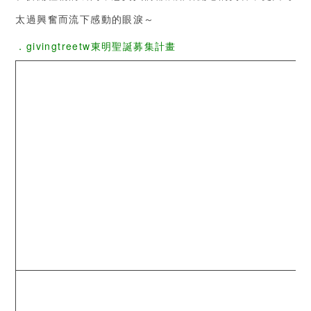
太過興奮而流下感動的眼淚～
．givingtreetw東明聖誕募集計畫