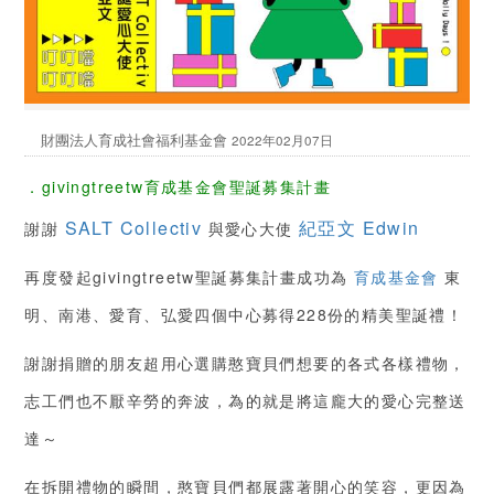
財團法人育成社會福利基金會
2022年02月07日
．givingtreetw育成基金會聖誕募集計畫
SALT Collectiv
紀亞文 Edwin
謝謝
與愛心大使
再度發起givingtreetw聖誕募集計畫成功為
育成基金會
東
明、南港、愛育、弘愛四個中心募得228份的精美聖誕禮！
謝謝捐贈的朋友超用心選購憨寶貝們想要的各式各樣禮物，
志工們也不厭辛勞的奔波，為的就是將這龐大的愛心完整送
達～
在拆開禮物的瞬間，憨寶貝們都展露著開心的笑容，更因為