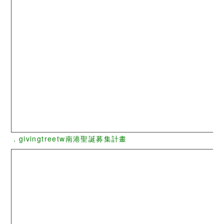
．givingtreetw南港聖誕募集計畫