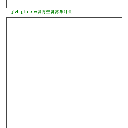
．givingtreetw愛育聖誕募集計畫