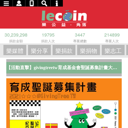
30,239,298
19795
3447
214899
捐款金額
捐款人次
專案總數
專案人次
樂媒體
樂分享
樂捐款
樂捐物
樂志工
【活動直擊】givingtreetw育成基金會聖誕募集計畫大成功