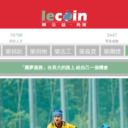
19796
3447
捐款人次
專案總數
樂捐款
樂捐物
樂志工
樂義賣
樂團體
「圓夢服務」在長大的路上 給自己一個機會