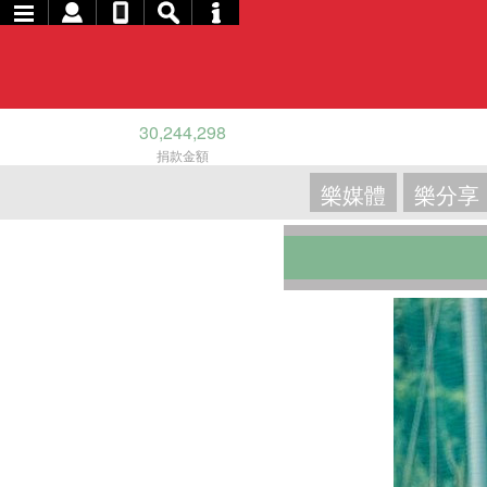
30,244,298
捐款金額
樂媒體
樂分享