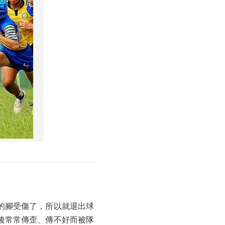
的腳受傷了，所以就退出球
後常常傳歪、傳不好而被隊