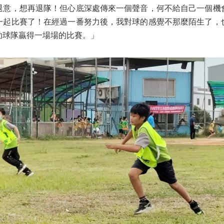
退意，想再退隊！但心底深處傳來一個聲音，何不給自己一個機
一起比賽了！在經過一番努力後，我對球的感覺不那麼陌生了，
助球隊贏得一場場的比賽。」