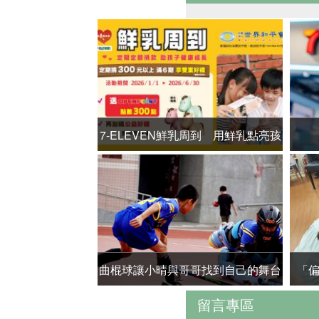
7-ELEVEN鮮乳周到 用鮮乳點亮孩
子的希望！
曲棍球讓小晴與哥哥找到自己的舞台
「
留言專區