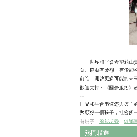
世界和平會希望藉由貧童
育。協助有夢想、有潛能
前進，開啟更多可能的未
歡迎支持～
《圓夢服務》
---
世界和平會串連您與孩子
照顧好一個孩子，社會多
關鍵字：
潛能培養
、
偏鄉
熱門精選