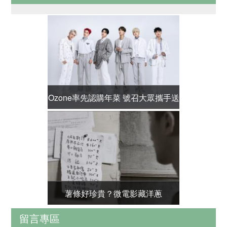
Ozone率先認購年菜 號召大眾攜手送
公益大使張
愛過好年
薯條好珍貴？微電影藏洋蔥
【專題預告
留言專區