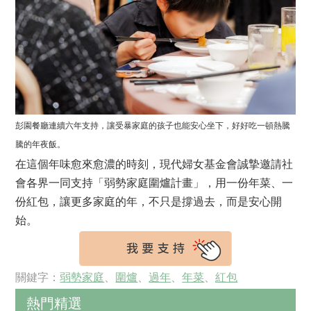
彭園餐廳連續六年支持，讓受暴家庭的孩子也能安心坐下，好好吃一頓熱騰
騰的年夜飯。
在這個年味愈來愈濃的時刻，現代婦女基金會誠摯邀請社
會各界一同支持「弱勢家庭圍爐計畫」，用一份年菜、一
份紅包，讓更多家庭的年，不只是撐過去，而是安心開
始。
關鍵字：
弱勢家庭
、
圍爐
、
過年
、
年菜
、
紅包
熱門精選