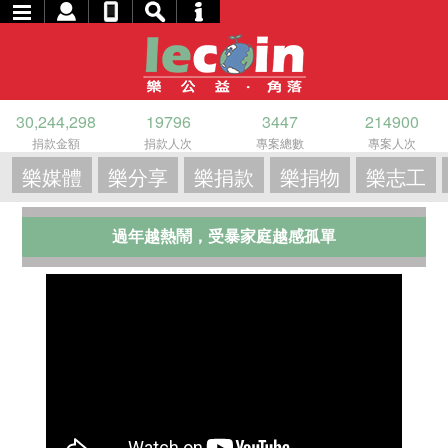
30,244,298
19796
3447
214900
捐款金額
捐款人次
專案總數
專案人次
樂媒體
樂分享
樂捐款
樂捐物
樂志工
過年越熱鬧，受暴家庭越感孤單