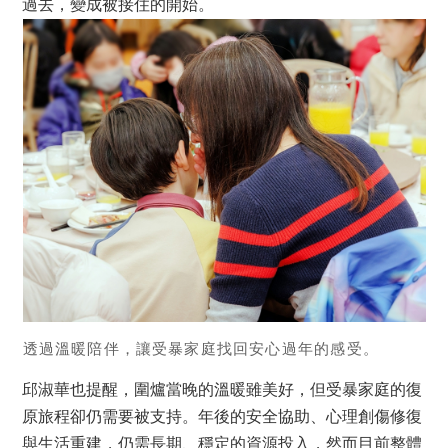
過去，變成被接住的開始。
透過溫暖陪伴，讓受暴家庭找回安心過年的感受。
邱淑華也提醒，圍爐當晚的溫暖雖美好，但受暴家庭的復
原旅程卻仍需要被支持。年後的安全協助、心理創傷修復
與生活重建，仍需長期、穩定的資源投入，然而目前整體