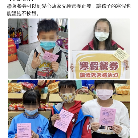
憑著餐券可以到愛心店家兌換營養正餐，讓孩子的寒假也
能溫飽不挨餓。