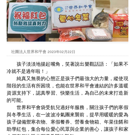
社團法人世界和平會
2023年02月22日
孩子淡淡地揚起嘴角，笑著說出樂觀話語：「如果不
冷就不是過年啦！」
純真又無畏的心態正是孩子們最強大的力量，縱使現
階段的生活有所困境，也能在世界和平會連結的許多溫暖
資源支持下，認真學習、快樂生活，為自己的未來打造新
的可能。
世界和平會袋受飢兒過好年服務，關注孩子們的寒假
與冬季生活，在一波波冷氣團來襲前，提早用暖暖的愛為
孩子儲備禦寒衣物、寒假餐券、營養食物箱、年菜佳餚和
助學紅包，集合每位愛心民眾與企業的善心，讓孩子和家