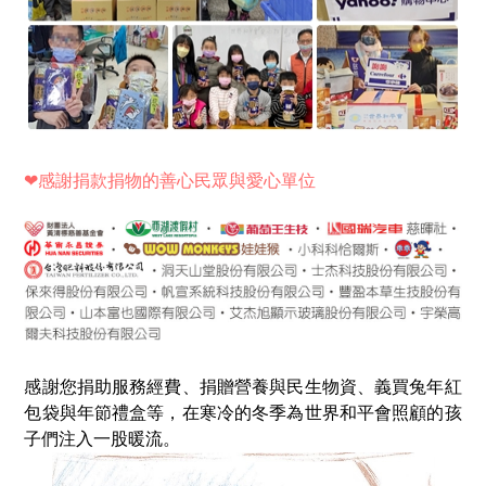
❤
感謝捐款捐物的善心民眾與愛心單位
感謝您捐助服務經費、捐贈營養與民生物資、義買兔年紅
包袋與年節禮盒等，在寒冷的冬季為世界和平會照顧的孩
子們注入一股暖流。