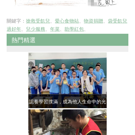
關鍵字：
搶救受飢兒
、
愛心食物站
、
物資捐贈
、
袋受飢兒
過好年
、
兒少服務
、
年菜
、
助學紅包
、
熱門精選
認養學習撲滿，成為他人生命中的光
送報專案 