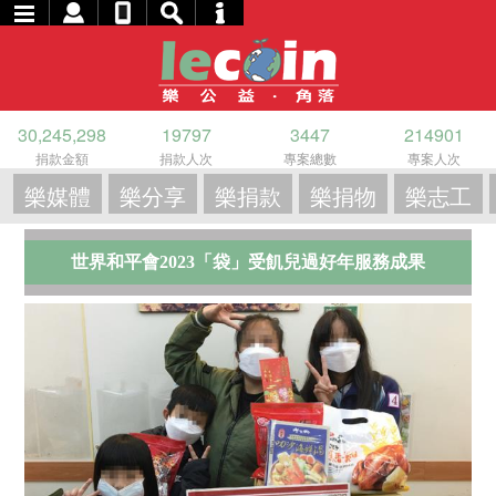
30,245,298
19797
3447
214901
捐款金額
捐款人次
專案總數
專案人次
樂媒體
樂分享
樂捐款
樂捐物
樂志工
世界和平會2023「袋」受飢兒過好年服務成果