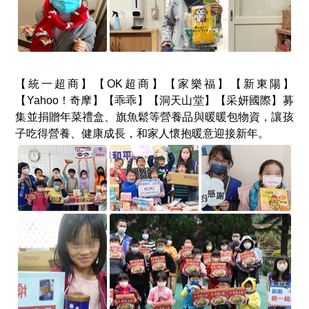
【統一超商】【OK超商】【家樂福】【新東陽】
【Yahoo！奇摩】【乖乖】【洞天山堂】【采妍國際】募
集並捐贈年菜禮盒、旗魚鬆等營養品與暖暖包物資，讓孩
子吃得營養、健康成長，和家人懷抱暖意迎接新年。