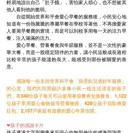
輕易地說出自己「肚子餓」，害怕家人煩心，也不想被其
他人看到他的脆弱。
自從開始世界和平會愛心早餐的服務後，小民安心地
知道有一份熱騰騰的專屬早餐在學校等著他，不再擔憂家
人要籌早餐費的窘境，而是可以到校享用每一天的活力早
餐，注入滿滿的活力。
愛心早餐、營養餐食與年節服務，並不是一次性的豪
華大餐，而是一股穩定陪伴的力量，讓小民這般成長過程
比較辛苦的孩子能溫飽長大，能感受到那份被關愛的善
意。
感謝每一份支持世界和平會「袋受飢兒過好年服務」
的心意，我們共同照顧許多像小民一樣生活清苦的孩子
們，有340位孩子每天可以使用寒假餐券兌換餐食、1,122
位孩子享用愛心食物箱等營養物資、428位孩子領取傳愛
紅包、2,157戶家庭有溫馨的愛心年菜佳餚。
❤
孩子的感謝卡片
孩子透過文字與圖畫來呈現心中無與倫比的感激與謝意，