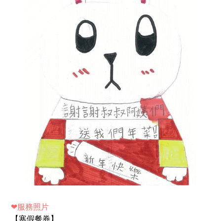
❤
服務照片
【寒假餐券】