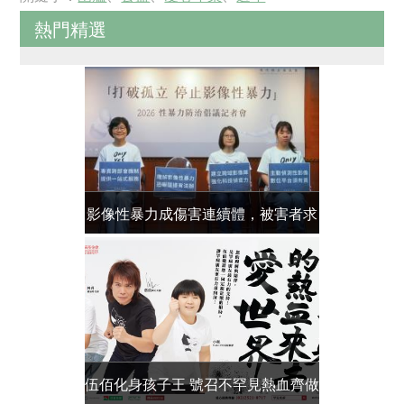
熱門精選
影像性暴力成傷害連續體，被害者求
過年越熱
助無門
伍佰化身孩子王 號召不罕見熱血齊做
【已結束】