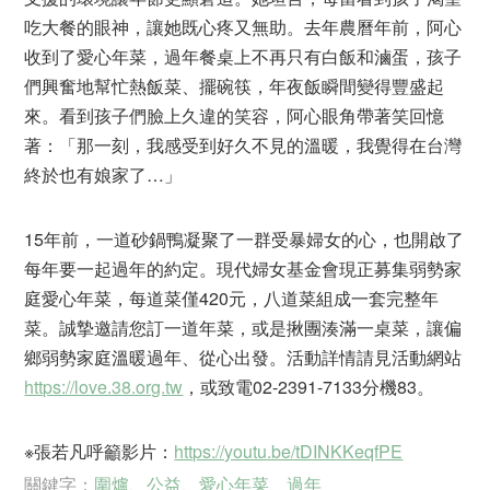
吃大餐的眼神，讓她既心疼又無助。去年農曆年前，阿心
收到了愛心年菜，過年餐桌上不再只有白飯和滷蛋，孩子
們興奮地幫忙熱飯菜、擺碗筷，年夜飯瞬間變得豐盛起
來。看到孩子們臉上久違的笑容，阿心眼角帶著笑回憶
著：「那一刻，我感受到好久不見的溫暖，我覺得在台灣
終於也有娘家了…」
15年前，一道砂鍋鴨凝聚了一群受暴婦女的心，也開啟了
每年要一起過年的約定。現代婦女基金會現正募集弱勢家
庭愛心年菜，每道菜僅420元，八道菜組成一套完整年
菜。誠摯邀請您訂一道年菜，或是揪團湊滿一桌菜，讓偏
鄉弱勢家庭溫暖過年、從心出發。活動詳情請見活動網站
https://love.38.org.tw
，或致電02-2391-7133分機83。
※張若凡呼籲影片：
https://youtu.be/tDINKKeqfPE
關鍵字：
圍爐
、
公益
、
愛心年菜
、
過年