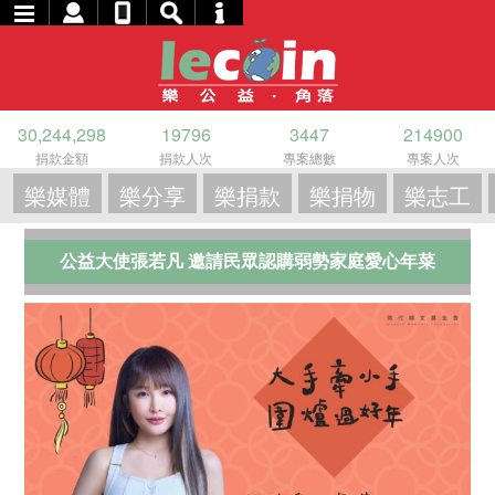
30,244,298
19796
3447
214900
捐款金額
捐款人次
專案總數
專案人次
樂媒體
樂分享
樂捐款
樂捐物
樂志工
公益大使張若凡 邀請民眾認購弱勢家庭愛心年菜