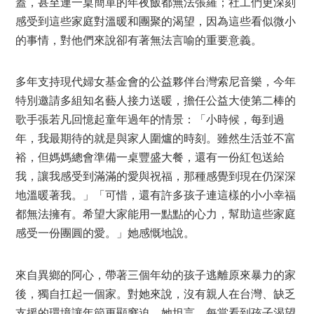
蓋，甚至連一桌簡單的年夜飯都無法張羅；社工們更深刻
感受到這些家庭對溫暖和團聚的渴望，因為這些看似微小
的事情，對他們來說卻有著無法言喻的重要意義。
多年支持現代婦女基金會的公益夥伴台灣索尼音樂，今年
特別邀請多組知名藝人接力送暖，擔任公益大使第二棒的
歌手張若凡回憶起童年過年的情景：「小時候，每到過
年，我最期待的就是與家人圍爐的時刻。雖然生活並不富
裕，但媽媽總會準備一桌豐盛大餐，還有一份紅包送給
我，讓我感受到滿滿的愛與祝福，那種感覺到現在仍深深
地溫暖著我。」「可惜，還有許多孩子連這樣的小小幸福
都無法擁有。希望大家能用一點點的心力，幫助這些家庭
感受一份團圓的愛。」她感慨地說。
來自異鄉的阿心，帶著三個年幼的孩子逃離原來暴力的家
後，獨自扛起一個家。對她來說，沒有親人在台灣、缺乏
支援的環境讓年節更顯窘迫。她坦言，每當看到孩子渴望