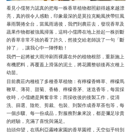
看見小儒努力認真的把每一株香草植物都照顧得越來越漂
亮，真的很令人感動，印象最深的是莫拉克颱風挾帶狂風
暴雨襲捲全台，當風雨過後，我們到農莊去，發現香草及
蔬果作物都被強風掃落，這時小儒蹲在地上拾起一株折斷
的香草非常不捨的看了許久，然後交給老師說了一句「斷
掉了」，讓我心中一陣悸動！
我們一起將被大雨沖刷而裸露在外的植物根部，重新施上
有機肥料，再覆蓋上滑落的泥土，將花圃整頓後再次種上
幼苗。
目前農莊內種植了多種香草植物：有檸檬香蜂草、檸檬馬
鞭草、薄荷、甜菊、香椿、檸檬香茅、迷迭香等，每當採
收時，小儒總是興奮非常；而採收後的後製工作，從清
洗、篩選、陰乾、剪裁、包裝、到製作成香草茶包等，每
一個步驟、每一份成品，對服務對象來說，都是彌足珍貴
的經驗，充滿了喜悅與滿足。
抬頭仰望，在瑪利亞霧峰家園的香草園裡，天空似乎特別