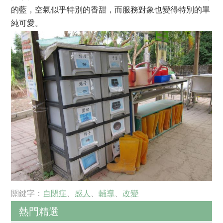
的藍，空氣似乎特別的香甜，而服務對象也變得特別的單
純可愛。
關鍵字：
自閉症
、
感人
、
輔導
、
改變
熱門精選