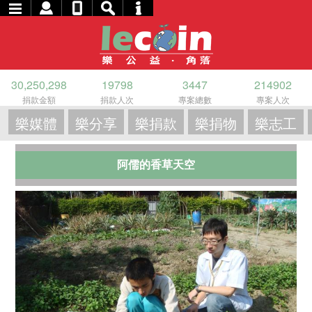
30,250,298
19798
3447
214902
捐款金額
捐款人次
專案總數
專案人次
樂媒體
樂分享
樂捐款
樂捐物
樂志工
阿儒的香草天空