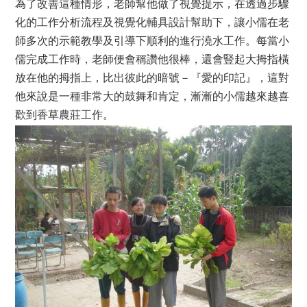
為了改善這種情形，老師幫他做了視覺提示，在透過步驟
化的工作分析流程及視覺化輔具設計幫助下，讓小儒在老
師多次的示範教學及引導下順利的進行澆水工作。每當小
儒完成工作時，老師便會稱讚他很棒，還會豎起大拇指橫
放在他的拇指上，比出彼此的暗號－『愛的印記』，這對
他來說是一種非常大的鼓舞和肯定，漸漸的小儒越來越喜
歡到香草農莊工作。