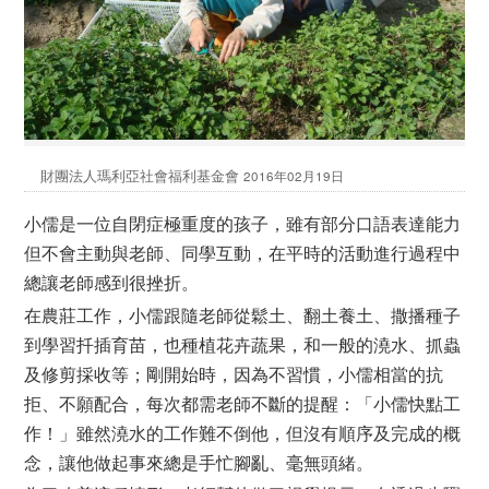
財團法人瑪利亞社會福利基金會
2016年02月19日
小儒是一位自閉症極重度的孩子，雖有部分口語表達能力
但不會主動與老師、同學互動，在平時的活動進行過程中
總讓老師感到很挫折。
在農莊工作，小儒跟隨老師從鬆土、翻土養土、撒播種子
到學習扦插育苗，也種植花卉蔬果，和一般的澆水、抓蟲
及修剪採收等；剛開始時，因為不習慣，小儒相當的抗
拒、不願配合，每次都需老師不斷的提醒：「小儒快點工
作！」雖然澆水的工作難不倒他，但沒有順序及完成的概
念，讓他做起事來總是手忙腳亂、毫無頭緒。