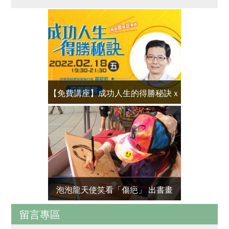
【免費講座】成功人生的得勝秘訣ｘ
家庭照顧
羅紹和
泡泡龍天使笑看「傷疤」 出書畫
高齡嬤愛心
留言專區
「38」兔