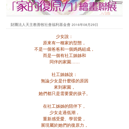
財團法人天主教善牧社會福利基金會
2016年08月29日
少女說：
原來有一種家的型態，
不是一個爸爸和一個媽媽組成，
而是一個有社工姊姊和
同伴的家園……
社工姊姊說：
無論少女是什麼樣的原因
來到家園，
她們都只是需要愛的孩子。
在社工姊姊的陪伴下，
少女走過低潮，
重新感受愛、學習愛，
展現屬於她們的復原力，