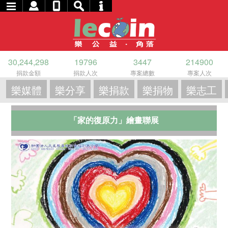
30,244,298
19796
3447
214900
捐款金額
捐款人次
專案總數
專案人次
樂媒體
樂分享
樂捐款
樂捐物
樂志工
「家的復原力」繪畫聯展