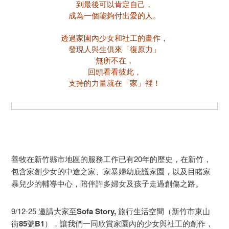
到最後可以肯定自己，
成為一個能夠付出愛的人。
透過家園內少女和社工的畫作，
發現人與生俱來「復原力」
無所不在，
回頭看看彼此，
支持的力量就在「家」裡！
善牧在新竹縣市地區的服務工作已有20年的歷史，在新竹，
包含家創少女的中途之家、家暴婦幼庇護家園，以及目睹家
暴兒少的輔導中心，陪伴許多婦女及孩子走過創傷之路。
9/12-25 邀請大家至
Sofa Story, 旅行生活空間（新竹市東山
街85號B1）
，讓我們一同欣賞家園內的少女與社工的創作，