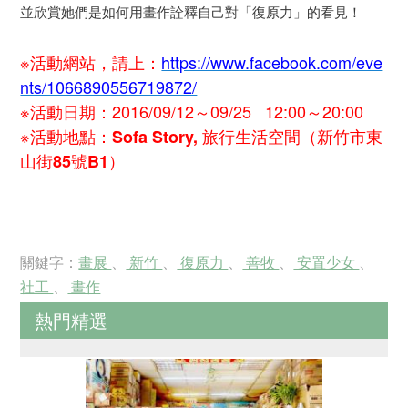
並欣賞她們是如何用畫作詮釋自己對「復原力」的看見！
※活動網站，請上：
https://www.facebook.com/eve
nts/1066890556719872/
※活動日期：2016/09/12～09/25 12:00～20:00
※活動地點：
Sofa Story, 旅行生活空間（新竹市東
山街85號B1）
關鍵字：
畫展
、
新竹
、
復原力
、
善牧
、
安置少女
、
社工
、
畫作
熱門精選