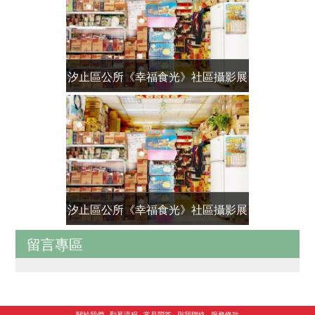
汐止區公所《幸福食光》社區攝影展
家不健全
汐止區公所《幸福食光》社區攝影展
送報專案 
留言專區
關於我們
勸募流程
常見問答
與我聯絡
服務條款