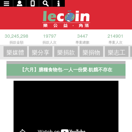
30,245,298
19797
3447
214901
捐款金額
捐款人次
專案總數
專案人次
樂媒體
樂分享
樂捐款
樂捐物
樂志工
【六月】膳糧食物包-一人一份愛-飢餓不存在