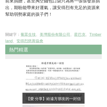
前來捐贈，甚至掏空錢包口袋只為將一張張發票捐
出，期盼能帶來好運氣，讓安得烈有充足的資源來
幫助弱勢家庭的孩子們！
關鍵字：
葡眾生技
、
美灣股份有限公司
、
星巴克
、
Timber
land
、
安得烈慈善協會
熱門精選
【愛 分享】給遠方朋友的一封信
【他