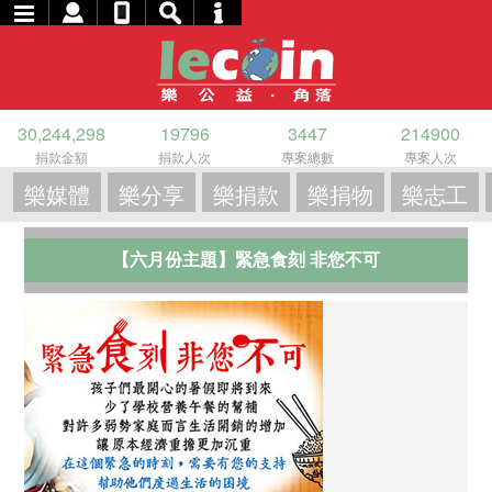
30,244,298
19796
3447
214900
捐款金額
捐款人次
專案總數
專案人次
樂媒體
樂分享
樂捐款
樂捐物
樂志工
【六月份主題】緊急食刻 非您不可