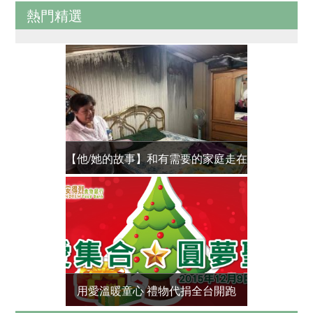
熱門精選
【他/她的故事】和有需要的家庭走在
【他/她
一起
用愛溫暖童心 禮物代捐全台開跑
「食」來運